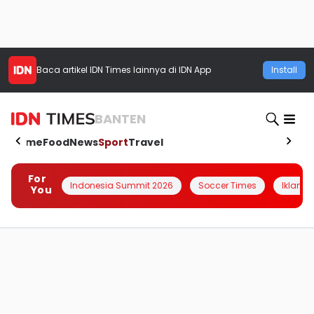
Baca artikel
IDN Times
lainnya di IDN App
Install
BANTEN
Home
Food
News
Sport
Travel
For
Indonesia Summit 2026
Soccer Times
Iklanin 
You