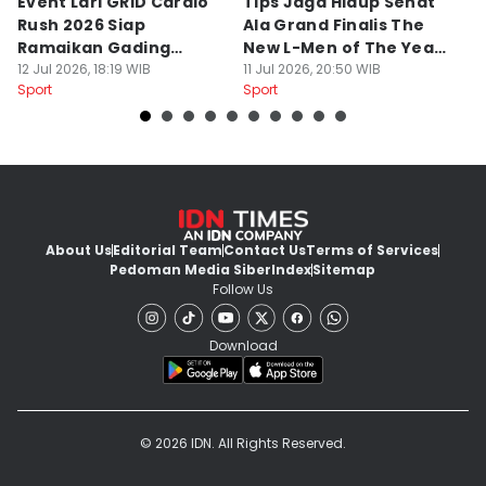
Event Lari GRID Cardio
Tips Jaga Hidup Sehat
T
Rush 2026 Siap
Ala Grand Finalis The
M
Ramaikan Gading
New L-Men of The Year
Pi
Serpong
12 Jul 2026, 18:19 WIB
2026
11 Jul 2026, 20:50 WIB
O
14
Sport
Sport
Sp
About Us
Editorial Team
Contact Us
Terms of Services
Pedoman Media Siber
Index
Sitemap
Follow Us
Download
© 2026 IDN. All Rights Reserved.