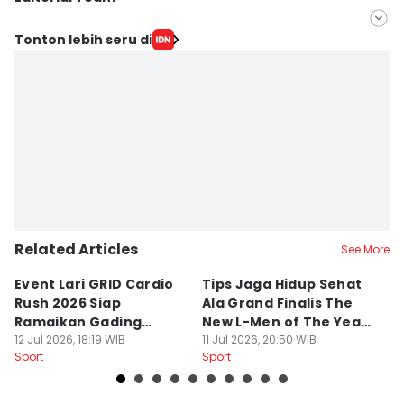
Editor
Tonton lebih seru di
Khaerul Anwar
Editor
Ita Lismawati F Malau
Related Articles
See More
Event Lari GRID Cardio
Tips Jaga Hidup Sehat
T
Rush 2026 Siap
Ala Grand Finalis The
M
Ramaikan Gading
New L-Men of The Year
Pi
Serpong
12 Jul 2026, 18:19 WIB
2026
11 Jul 2026, 20:50 WIB
O
14
Sport
Sport
Sp