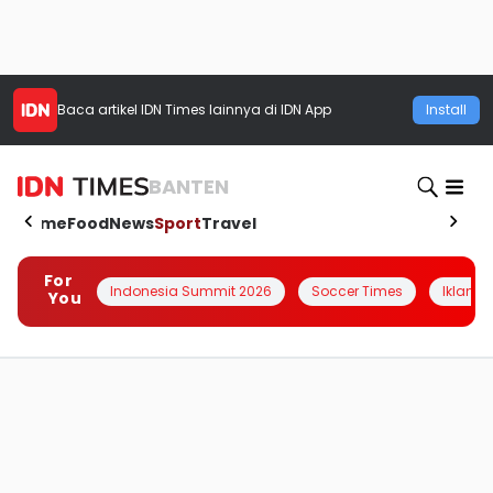
Baca artikel
IDN Times
lainnya di IDN App
Install
BANTEN
Home
Food
News
Sport
Travel
For
Indonesia Summit 2026
Soccer Times
Iklanin 
You