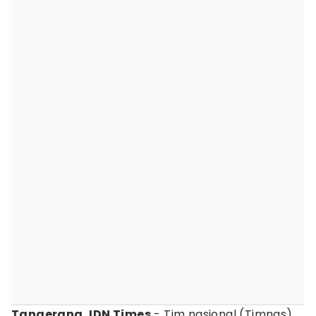
Tangerang, IDN Times
- Tim nasional (Timnas)