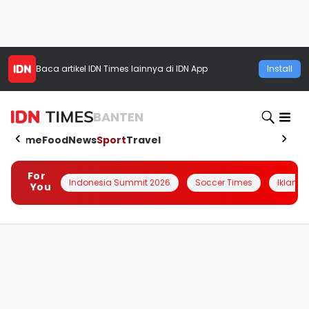
Baca artikel
IDN Times
lainnya di IDN App
Install
BANTEN
Home
Food
News
Sport
Travel
For
Indonesia Summit 2026
Soccer Times
Iklanin 
You