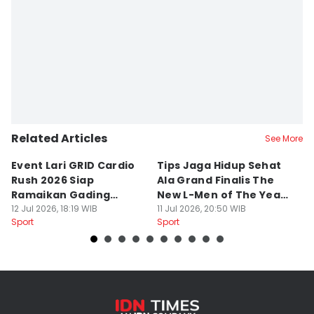
Related Articles
See More
Event Lari GRID Cardio
Tips Jaga Hidup Sehat
T
Rush 2026 Siap
Ala Grand Finalis The
M
Ramaikan Gading
New L-Men of The Year
Pi
Serpong
12 Jul 2026, 18:19 WIB
2026
11 Jul 2026, 20:50 WIB
O
14
Sport
Sport
Sp