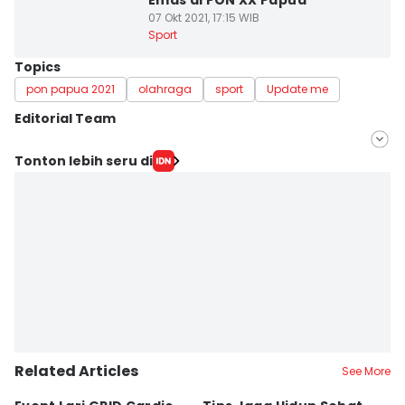
Emas di PON XX Papua
07 Okt 2021, 17:15 WIB
Sport
Topics
pon papua 2021
olahraga
sport
Update me
Editorial Team
Editor
Tonton lebih seru di
Muhammad Iqbal
Editor
Ita Lismawati F Malau
Related Articles
See More