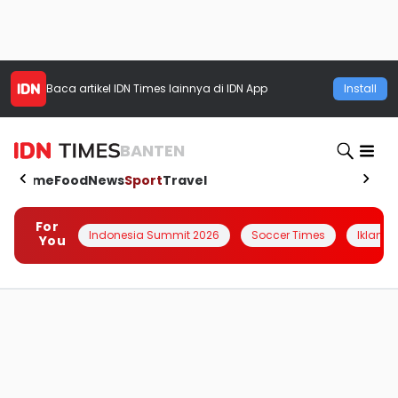
Baca artikel
IDN Times
lainnya di IDN App
Install
BANTEN
Home
Food
News
Sport
Travel
For
Indonesia Summit 2026
Soccer Times
Iklanin 
You