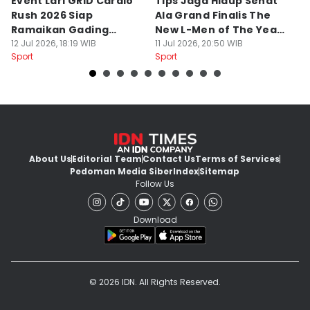
Event Lari GRID Cardio
Tips Jaga Hidup Sehat
T
Rush 2026 Siap
Ala Grand Finalis The
M
Ramaikan Gading
New L-Men of The Year
Pi
Serpong
12 Jul 2026, 18:19 WIB
2026
11 Jul 2026, 20:50 WIB
O
14
Sport
Sport
Sp
About Us
Editorial Team
Contact Us
Terms of Services
Pedoman Media Siber
Index
Sitemap
Follow Us
Download
© 2026 IDN. All Rights Reserved.