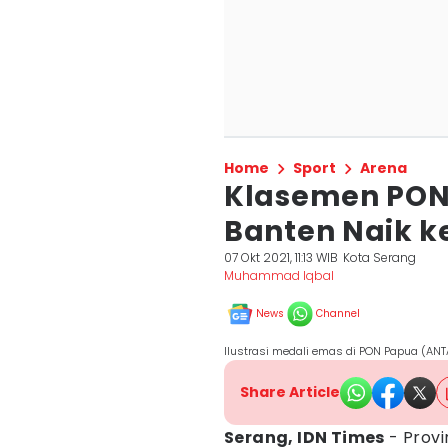
Home
Sport
Arena
Klasemen PON 
Banten Naik ke
07 Okt 2021, 11:13 WIB
Kota Serang
Muhammad Iqbal
News
Channel
Ilustrasi medali emas di PON Papua (A
Share Article
Serang, IDN Times
- Provi