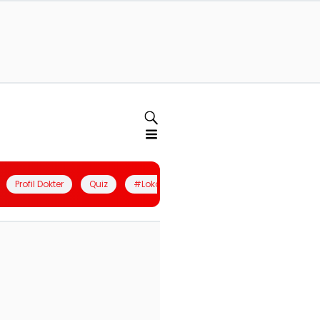
Profil Dokter
Quiz
#LokalBerdaya
Join Community