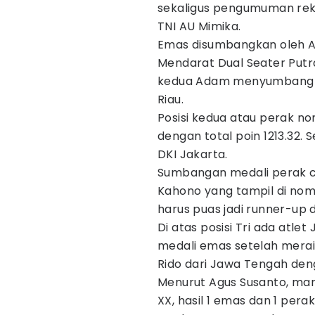
sekaligus pengumuman reka
TNI AU Mimika.
Emas disumbangkan oleh A
Mendarat Dual Seater Putra 
kedua Adam menyumbang em
Riau.
Posisi kedua atau perak nom
dengan total poin 1213.32.
DKI Jakarta.
Sumbangan medali perak ca
Kahono yang tampil di nomor
harus puas jadi runner-up d
Di atas posisi Tri ada atle
medali emas setelah merai
Rido dari Jawa Tengah deng
Menurut Agus Susanto, man
XX, hasil 1 emas dan 1 pera