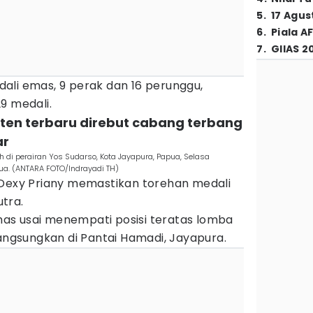
5
.
17 Agus
6
.
Piala A
7
.
GIIAS 2
ali emas, 9 perak dan 16 perunggu,
9 medali.
nten terbaru direbut cabang terbang
ar
h di perairan Yos Sudarso, Kota Jayapura, Papua, Selasa
ua. (ANTARA FOTO/Indrayadi TH)
 Dexy Priany memastikan torehan medali
tra.
as usai menempati posisi teratas lomba
langsungkan di Pantai Hamadi, Jayapura.