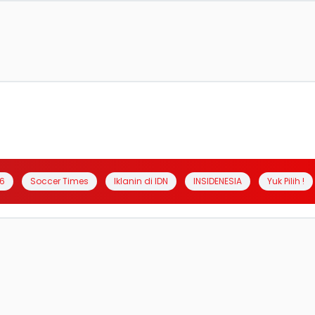
6
Soccer Times
Iklanin di IDN
INSIDENESIA
Yuk Pilih !