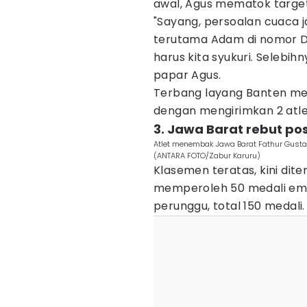
awal, Agus mematok targe
"Sayang, persoalan cuaca j
terutama Adam di nomor Dura
harus kita syukuri. Selebih
papar Agus.
Terbang layang Banten me
dengan mengirimkan 2 atlet
3. Jawa Barat rebut pos
Atlet menembak Jawa Barat Fathur Gust
(ANTARA FOTO/Zabur Karuru)
Klasemen teratas, kini dit
memperoleh 50 medali ema
perunggu, total 150 medali.