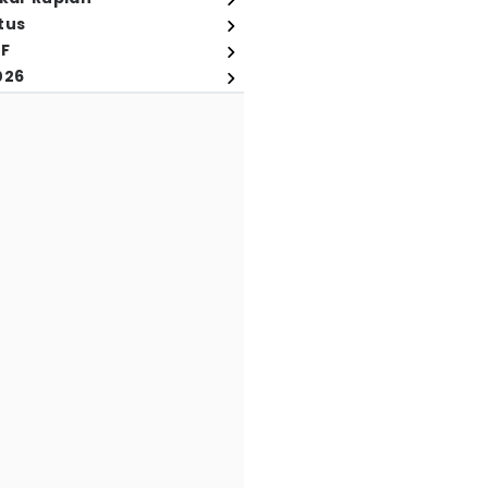
tus
FF
026