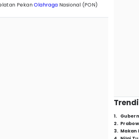
elatan Pekan
Olahraga
Nasional (PON)
Trendi
1
.
Gubern
2
.
Prabow
3
.
Makan B
4
.
Nilai T