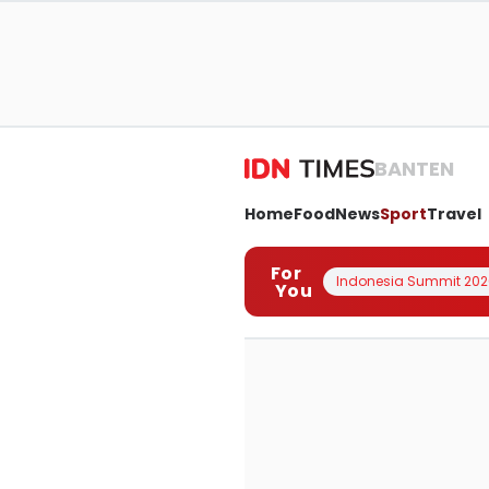
BANTEN
Home
Food
News
Sport
Travel
For
Indonesia Summit 202
You