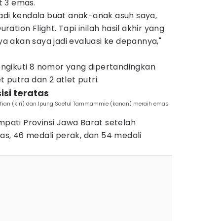
t 3 emas.
adi kendala buat anak-anak asuh saya,
tion Flight. Tapi inilah hasil akhir yang
nya akan saya jadi evaluasi ke depannya,"
ngikuti 8 nomor yang dipertandingkan
 putra dan 2 atlet putri.
isi teratas
afian (kiri) dan Ipung Saeful Tammammie (kanan) meraih emas
empati Provinsi Jawa Barat setelah
s, 46 medali perak, dan 54 medali