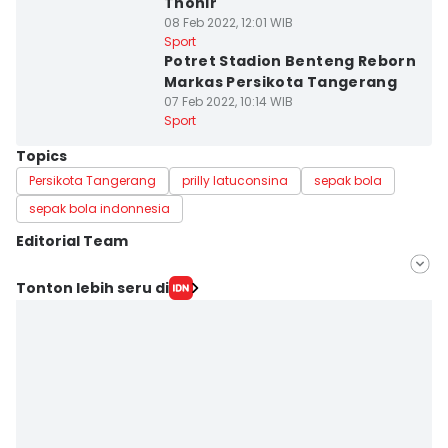
Thohir
08 Feb 2022, 12:01 WIB
Sport
Potret Stadion Benteng Reborn
Markas Persikota Tangerang
07 Feb 2022, 10:14 WIB
Sport
Topics
Persikota Tangerang
prilly latuconsina
sepak bola
sepak bola indonnesia
Editorial Team
Editor
Tonton lebih seru di
Muhammad Iqbal
Editor
Ita Lismawati F Malau