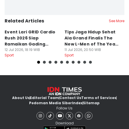
Related Articles
See More
Event Lari GRID Cardio
Tips Jaga Hidup Sehat
T
Rush 2026 Siap
Ala Grand Finalis The
M
Ramaikan Gading
New L-Men of The Year
Pi
Serpong
12 Jul 2026, 18:19 WIB
2026
11 Jul 2026, 20:50 WIB
O
14
Sport
Sport
Sp
About Us
Editorial Team
Contact Us
Terms of Services
Pedoman Media Siber
Index
Sitemap
Follow Us
Download