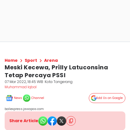
Home
Sport
Arena
Meski Kecewa, Prilly Latuconsina
Tetap Percaya PSSI
07 Mar 2022, 18:45 WIB
Kota Tangerang
Muhammad Iqbal
News
Channel
Add Us on Google
baliexpress.jawapos.com
Share Article