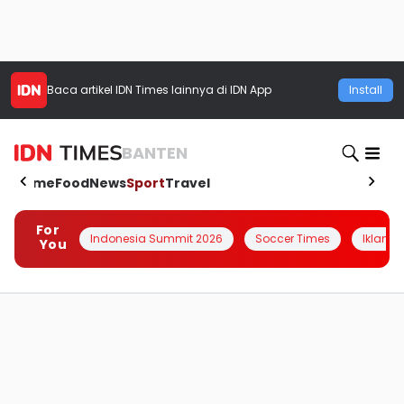
Baca artikel
IDN Times
lainnya di IDN App
Install
BANTEN
Home
Food
News
Sport
Travel
For
Indonesia Summit 2026
Soccer Times
Iklanin 
You