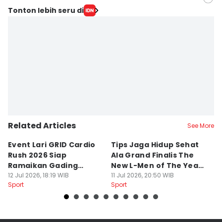
Editor
Tonton lebih seru di
Muhammad Iqbal
Editor
Ita Lismawati F Malau
Related Articles
See More
Event Lari GRID Cardio
Tips Jaga Hidup Sehat
T
Rush 2026 Siap
Ala Grand Finalis The
M
Ramaikan Gading
New L-Men of The Year
Pi
Serpong
12 Jul 2026, 18:19 WIB
2026
11 Jul 2026, 20:50 WIB
O
14
Sport
Sport
Sp