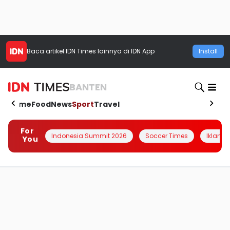
Baca artikel
IDN Times
lainnya di IDN App
Install
BANTEN
Home
Food
News
Sport
Travel
For
Indonesia Summit 2026
Soccer Times
Iklanin 
You