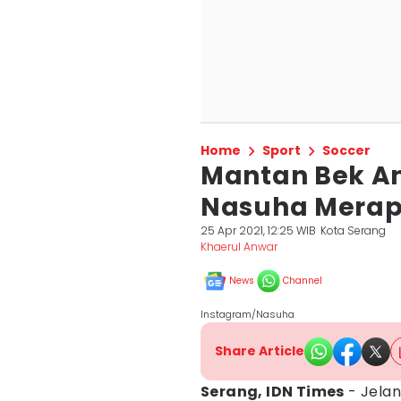
Home
Sport
Soccer
Mantan Bek A
Nasuha Merapa
25 Apr 2021, 12:25 WIB
Kota Serang
Khaerul Anwar
News
Channel
Instagram/Nasuha
Share Article
Serang, IDN Times
- Jela