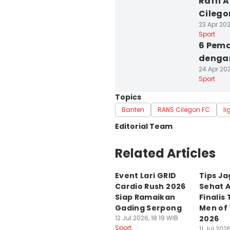
Raffi 
Cilego
23 Apr 202
Sport
6 Pema
dengan
24 Apr 202
Sport
Topics
Banten
RANS Cilegon FC
li
Editorial Team
Editor
Related Articles
Khaerul Anwar
Event Lari GRID
Tips Ja
Editor
Cardio Rush 2026
Sehat 
Martin Tobing
Siap Ramaikan
Finalis
Gading Serpong
Men of
12 Jul 2026, 18:19 WIB
2026
Sport
11 Jul 202