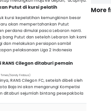
tetap melangkah maju ke depan,” ucapnya.
n Putut di kursi pelatih
More 
k kursi kepelatihan kemungkinan besar
daru akan mempertahankan Putut
an perdana dimulai pasca Lebaran nanti.
g bang Putut dan setelah Lebaran lah kami
gi dan melakukan persiapan sambil
kapan pelaksanaan Liga 2 Indonesia
ini RANS Cilegon ditaburi pemain
N Times/Sandy Firdaus)
nya, RANS Cilegon FC, setelah dibeli oleh
Kota Baja ini akan mengarungi Kompetisi
an ditaburi sejumlah bintang pesepakbola