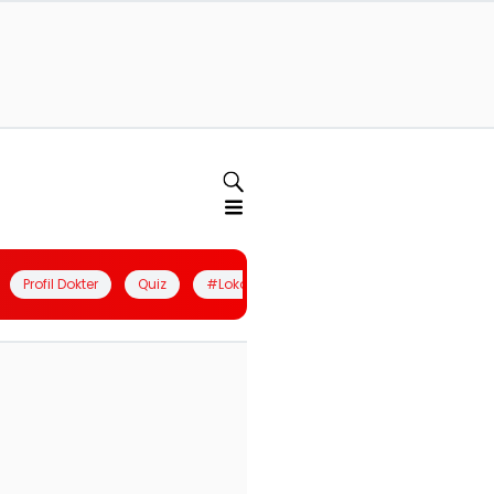
Profil Dokter
Quiz
#LokalBerdaya
Join Community