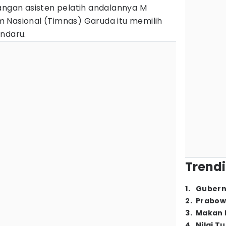
angan asisten pelatih andalannya M
 Nasional (Timnas) Garuda itu memilih
andaru.
Trendi
1
.
Gubern
2
.
Prabow
3
.
Makan B
4
.
Nilai T