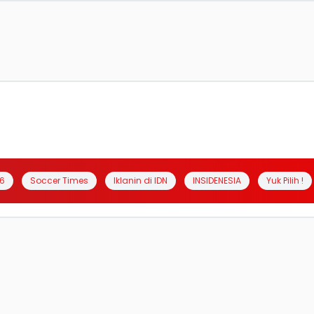
6
Soccer Times
Iklanin di IDN
INSIDENESIA
Yuk Pilih !