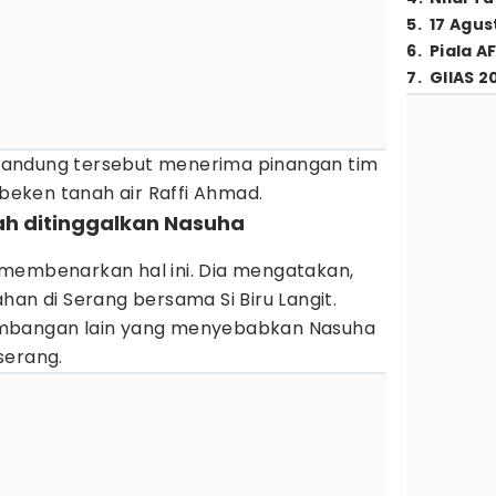
5
.
17 Agus
6
.
Piala A
7
.
GIIAS 2
andung tersebut menerima pinangan tim
s beken tanah air Raffi Ahmad.
ah ditinggalkan Nasuha
membenarkan hal ini. Dia mengatakan,
han di Serang bersama Si Biru Langit.
imbangan lain yang menyebabkan Nasuha
serang.