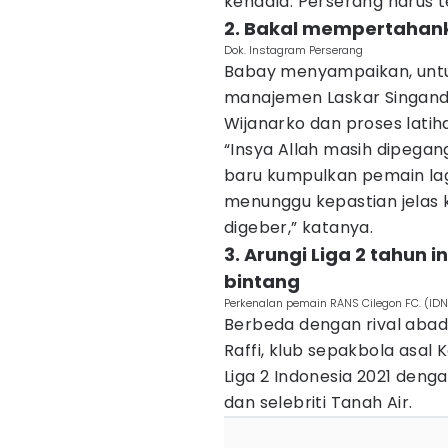
kendala. Perserang harus 
2. Bakal mempertahanka
Dok. Instagram Perserang
Babay menyampaikan, untu
manajemen Laskar Singan
Wijanarko dan proses latih
“Insya Allah masih dipegan
baru kumpulkan pemain la
menunggu kepastian jelas 
digeber,” katanya.
3. Arungi Liga 2 tahun 
bintang
Perkenalan pemain RANS Cilegon FC. (ID
Berbeda dengan rival abadi
Raffi, klub sepakbola asal 
Liga 2 Indonesia 2021 deng
dan selebriti Tanah Air.