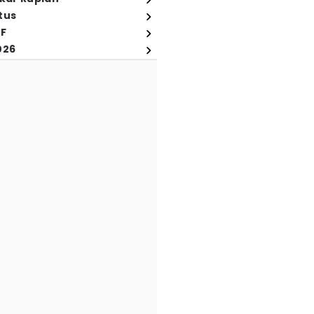
tus
FF
026