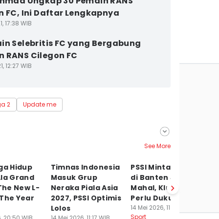
Ahmad Ungkap 30 Pemain RANS
n FC, Ini Daftar Lengkapnya
1, 17:38 WIB
in Selebritis FC yang Bergabung
 RANS Cilegon FC
1, 12:27 WIB
ga 2
Update me
See More
ga Hidup
Timnas Indonesia
PSSI Minta Stadion
A
Ala Grand
Masuk Grup
di Banten Jangan
B
 The New L-
Neraka Piala Asia
Mahal, Klub Lokal
K
 The Year
2027, PSSI Optimis
Perlu Dukungan
B
Lolos
14 Mei 2026, 11:01 WIB
P
Sport
6, 20:50 WIB
14 Mei 2026, 11:17 WIB
13