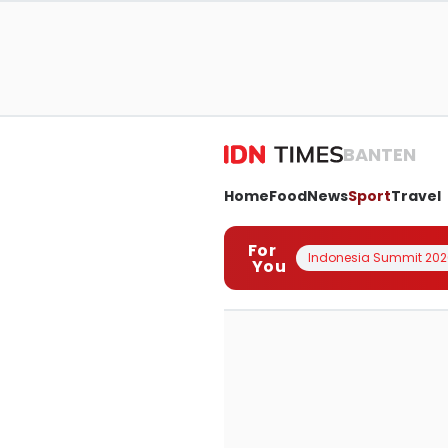
BANTEN
Home
Food
News
Sport
Travel
For
Indonesia Summit 202
You