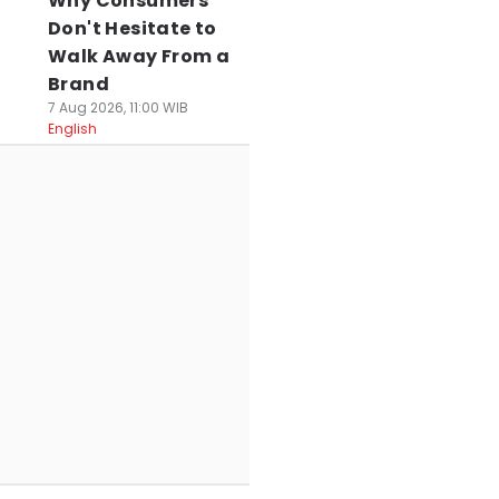
Why Consumers
Don't Hesitate to
Walk Away From a
Brand
7 Aug 2026, 11:00 WIB
English
sprov PSSI
Polisi Awasi
Puluhan Pelatih
anten Gelar
Nonton Bareng
Jalani Kursus
ongres Biasa,
Suporter Persija
Pelatih Futsal AF
ahas Tahapan
dan Persib di
di Kota Tangera
emilihan Ketua
Tangerang
04 Mei 2026, 17:30 WIB
Sport
 Mei 2026, 20:22 WIB
10 Mei 2026, 18:55 WIB