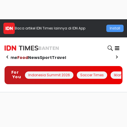
Baca artikel
IDN Times
lainnya di IDN App
Install
BANTEN
Home
Food
News
Sport
Travel
For
Indonesia Summit 2026
Soccer Times
Iklanin 
You