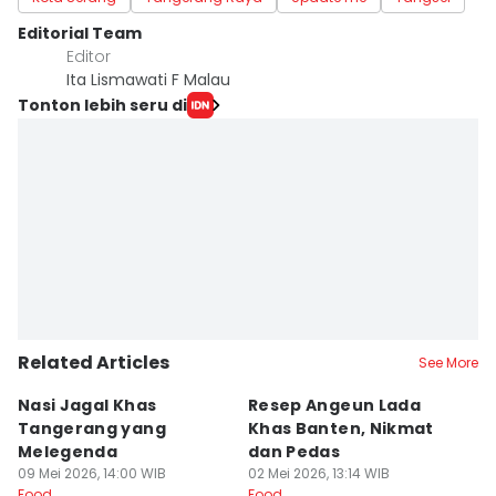
Editorial Team
Editor
Ita Lismawati F Malau
Tonton lebih seru di
Related Articles
See More
Nasi Jagal Khas
Resep Angeun Lada
R
Tangerang yang
Khas Banten, Nikmat
K
Melegenda
dan Pedas
B
09 Mei 2026, 14:00 WIB
02 Mei 2026, 13:14 WIB
20
Food
Food
Fo