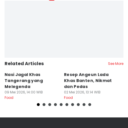
Maya Aulia Aprilianti
Editor
Ita Lismawati F Malau
Related Articles
See More
Nasi Jagal Khas
Resep Angeun Lada
R
Tangerang yang
Khas Banten, Nikmat
K
Melegenda
dan Pedas
B
09 Mei 2026, 14:00 WIB
02 Mei 2026, 13:14 WIB
20
Food
Food
Fo