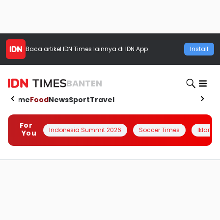
Baca artikel
IDN Times
lainnya di IDN App
Install
BANTEN
Home
Food
News
Sport
Travel
For
Indonesia Summit 2026
Soccer Times
Iklanin 
You