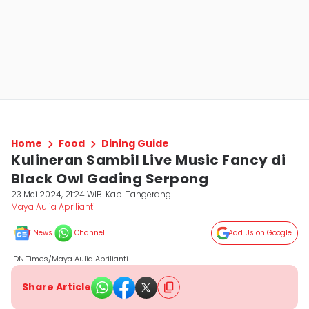
Home
Food
Dining Guide
Kulineran Sambil Live Music Fancy di
Black Owl Gading Serpong
23 Mei 2024, 21:24 WIB
Kab. Tangerang
Maya Aulia Aprilianti
News
Channel
Add Us on Google
IDN Times/Maya Aulia Aprilianti
Share Article