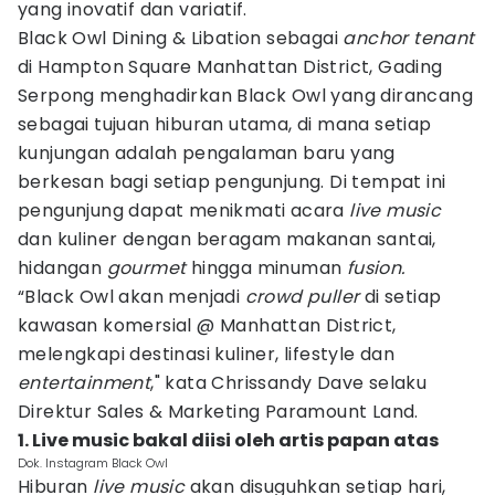
yang inovatif dan variatif.
Black Owl Dining & Libation sebagai
anchor tenant
di Hampton Square Manhattan District, Gading
Serpong menghadirkan Black Owl yang dirancang
sebagai tujuan hiburan utama, di mana setiap
kunjungan adalah pengalaman baru yang
berkesan bagi setiap pengunjung. Di tempat ini
pengunjung dapat menikmati acara
live music
dan kuliner dengan beragam makanan santai,
hidangan
gourmet
hingga minuman
fusion.
“Black Owl akan menjadi
crowd puller
di setiap
kawasan komersial @ Manhattan District,
melengkapi destinasi kuliner, lifestyle dan
entertainment
," kata Chrissandy Dave selaku
Direktur Sales & Marketing Paramount Land.
1. Live music bakal diisi oleh artis papan atas
Dok. Instagram Black Owl
Hiburan
live music
akan disuguhkan setiap hari,