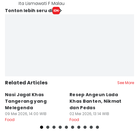
Ita Lismawati F Malau
Tonton lebih seru di
Related Articles
See More
Nasi Jagal Khas
Resep Angeun Lada
R
Tangerang yang
Khas Banten, Nikmat
K
Melegenda
dan Pedas
B
09 Mei 2026, 14:00 WIB
02 Mei 2026, 13:14 WIB
20
Food
Food
Fo