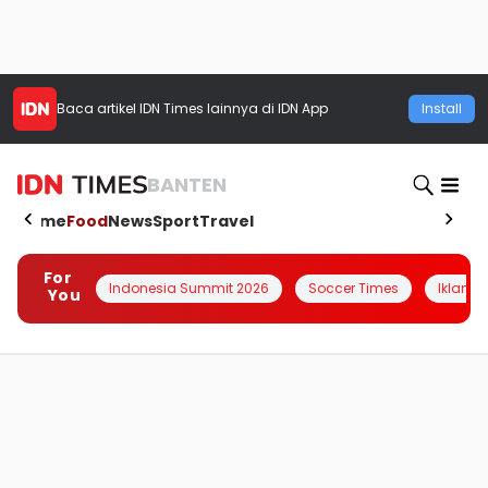
Baca artikel
IDN Times
lainnya di IDN App
Install
BANTEN
Home
Food
News
Sport
Travel
For
Indonesia Summit 2026
Soccer Times
Iklanin 
You