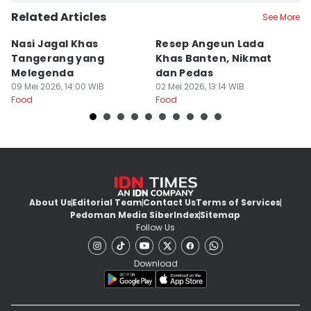
Related Articles
See More
Nasi Jagal Khas
Resep Angeun Lada
R
Tangerang yang
Khas Banten, Nikmat
K
Melegenda
dan Pedas
B
09 Mei 2026, 14:00 WIB
02 Mei 2026, 13:14 WIB
20
Food
Food
Fo
About Us
Editorial Team
Contact Us
Terms of Services
Pedoman Media Siber
Index
Sitemap
Follow Us
Download