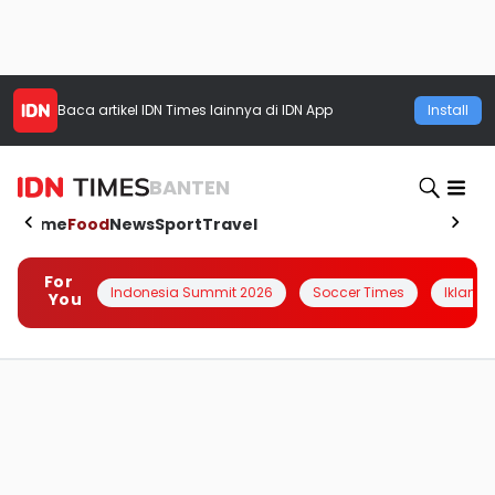
Baca artikel
IDN Times
lainnya di IDN App
Install
BANTEN
Home
Food
News
Sport
Travel
For
Indonesia Summit 2026
Soccer Times
Iklanin 
You