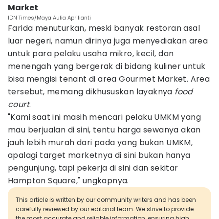
Market
IDN Times/Maya Aulia Aprilianti
Farida menuturkan, meski banyak restoran asal
luar negeri, namun dirinya juga menyediakan area
untuk para pelaku usaha mikro, kecil, dan
menengah yang bergerak di bidang kuliner untuk
bisa mengisi tenant di area Gourmet Market. Area
tersebut, memang dikhususkan layaknya
food
court
.
"Kami saat ini masih mencari pelaku UMKM yang
mau berjualan di sini, tentu harga sewanya akan
jauh lebih murah dari pada yang bukan UMKM,
apalagi target marketnya di sini bukan hanya
pengunjung, tapi pekerja di sini dan sekitar
Hampton Square," ungkapnya.
This article is written by our community writers and has been
carefully reviewed by our editorial team. We strive to provide
the most accurate and reliable information, ensuring high