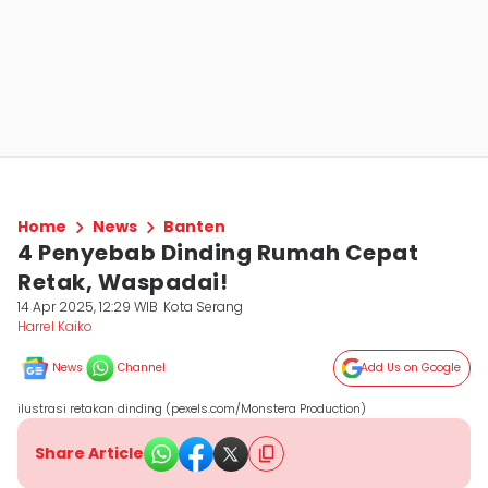
Home
News
Banten
4 Penyebab Dinding Rumah Cepat
Retak, Waspadai!
14 Apr 2025, 12:29 WIB
Kota Serang
Harrel Kaiko
News
Channel
Add Us on Google
ilustrasi retakan dinding (pexels.com/Monstera Production)
Share Article