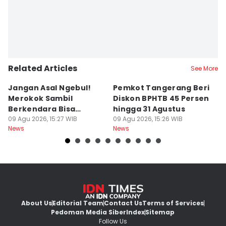
Related Articles
See More
Jangan Asal Ngebul!
Pemkot Tangerang Beri
5
Merokok Sambil
Diskon BPHTB 45 Persen
K
Berkendara Bisa
hingga 31 Agustus
d
Didenda Rp750 Ribu
09 Agu 2026, 15:27 WIB
09 Agu 2026, 15:26 WIB
09
News
News
Ne
About Us
Editorial Team
Contact Us
Terms of Services
Pedoman Media Siber
Index
Sitemap
Follow Us