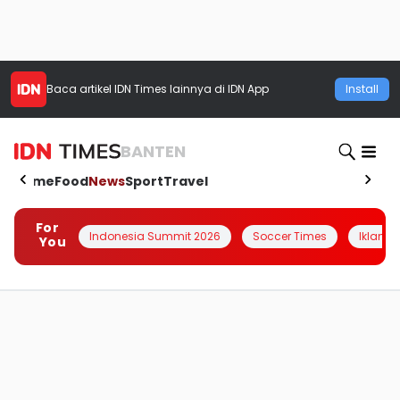
Baca artikel
IDN Times
lainnya di IDN App
Install
BANTEN
Home
Food
News
Sport
Travel
For
Indonesia Summit 2026
Soccer Times
Iklanin 
You