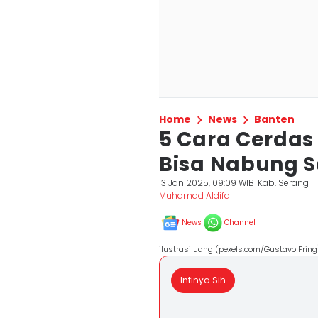
Home
News
Banten
5 Cara Cerdas 
Bisa Nabung S
13 Jan 2025, 09:09 WIB
Kab. Serang
Muhamad Aldifa
News
Channel
ilustrasi uang (pexels.com/Gustavo Fring
Intinya Sih