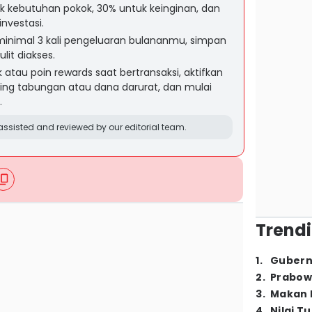
uk kebutuhan pokok, 30% untuk keinginan, dan
nvestasi.
 minimal 3 kali pengeluaran bulananmu, simpan
lit diakses.
atau poin rewards saat bertransaksi, aktifkan
ning tabungan atau dana darurat, dan mulai
.
ssisted and reviewed by our editorial team.
Trendi
1
.
Gubern
2
.
Prabow
3
.
Makan B
4
.
Nilai T