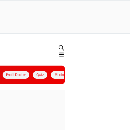
Profil Dokter
Quiz
#LokalBerdaya
Join Community