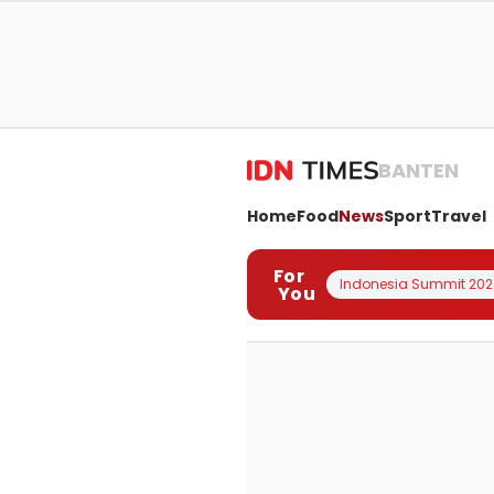
BANTEN
Home
Food
News
Sport
Travel
For
Indonesia Summit 202
You