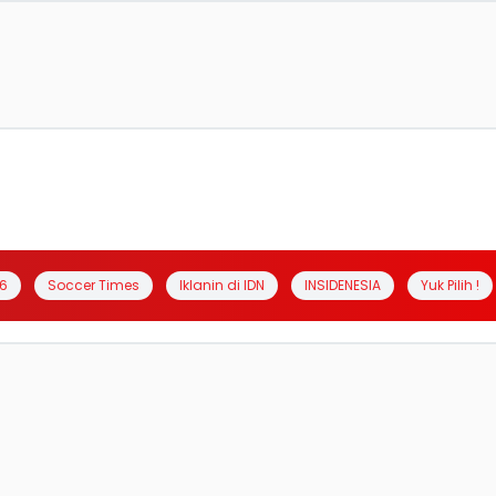
6
Soccer Times
Iklanin di IDN
INSIDENESIA
Yuk Pilih !