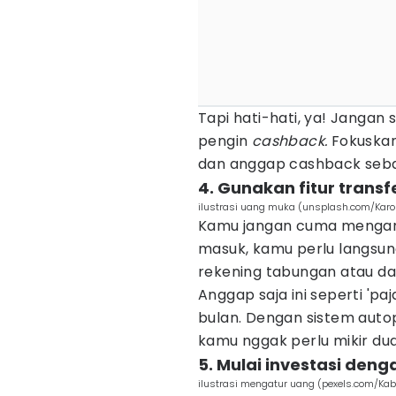
Tapi hati-hati, ya! Janga
pengin
cashback.
Fokuskan
dan anggap cashback seb
4. Gunakan fitur trans
ilustrasi uang muka (unsplash.com/Karo
Kamu jangan cuma mengan
masuk, kamu perlu langsung
rekening tabungan atau d
Anggap saja ini seperti 'pa
bulan. Dengan sistem autop
kamu nggak perlu mikir dua
5. Mulai investasi deng
ilustrasi mengatur uang (pexels.com/Ka