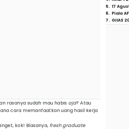
5
.
17 Agus
6
.
Piala A
7
.
GIIAS 2
n rasanya sudah mau habis
aja
? Atau
ana cara memanfaatkan uang hasil kerja
anget, kok! Biasanya,
fresh graduate