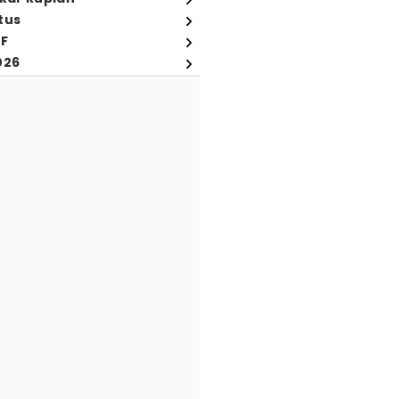
tus
FF
026