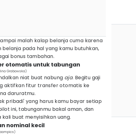
n sampai malah kalap belanja cuma karena
 belanja pada hal yang kamu butuhkan,
agai bonus tambahan.
fer otomatis untuk tabungan
lina Grabowska)
dalkan niat buat nabung
aja
. Begitu gaji
 aktifkan fitur transfer otomatis ke
ana daruratmu.
jak pribadi' yang harus kamu bayar setiap
ilot ini, tabunganmu bakal aman, dan
 kali buat menyisihkan uang.
an nominal kecil
boompics)