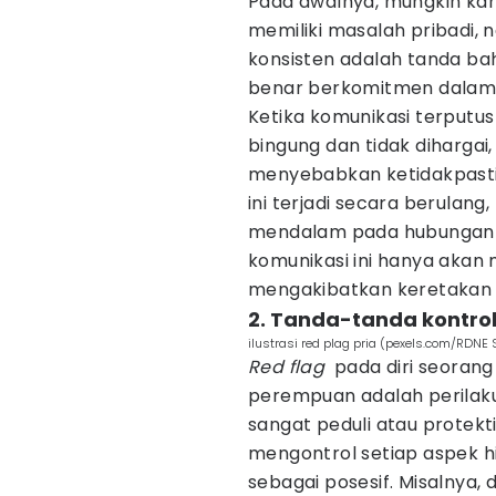
Pada awalnya, mungkin kam
memiliki masalah pribadi, 
konsisten adalah tanda b
benar berkomitmen dalam 
Ketika komunikasi terputus
bingung dan tidak dihargai
menyebabkan ketidakpasti
ini terjadi secara berulan
mendalam pada hubungan y
komunikasi ini hanya aka
mengakibatkan keretakan
2. Tanda-tanda kontrol
ilustrasi red plag pria (pexels.com/RDNE S
Red flag
pada diri seorang 
perempuan adalah perilaku
sangat peduli atau protek
mengontrol setiap aspek h
sebagai posesif. Misalnya,