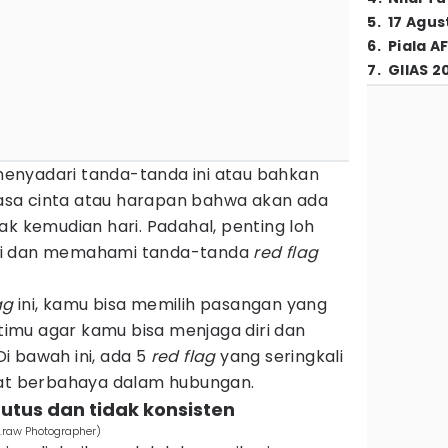
5
.
17 Agus
6
.
Piala A
7
.
GIIAS 2
enyadari tanda-tanda ini atau bahkan
sa cinta atau harapan bahwa akan ada
ak kemudian hari. Padahal, penting loh
li dan memahami tanda-tanda
red flag
ag
ini, kamu bisa memilih pasangan yang
imu agar kamu bisa menjaga diri dan
i bawah ini, ada 5
red flag
yang seringkali
gat berbahaya dalam hubungan.
putus dan tidak konsisten
o.raw Photographer)