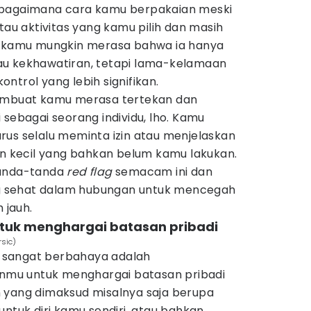
 bagaimana cara kamu berpakaian meski
tau aktivitas yang kamu pilih dan masih
, kamu mungkin merasa bahwa ia hanya
au kekhawatiran, tetapi lama-kelamaan
ntrol yang lebih signifikan.
membuat kamu merasa tertekan dan
 sebagai seorang individu, lho. Kamu
rus selalu meminta izin atau menjelaskan
an kecil yang bahkan belum kamu lakukan.
tanda-tanda
red flag
semacam ini dan
 sehat dalam hubungan untuk mencegah
 jauh.
tuk menghargai batasan pribadi
rsic)
 sangat berbahaya adalah
mu untuk menghargai batasan pribadi
 yang dimaksud misalnya saja berupa
untuk diri kamu sendiri, atau bahkan