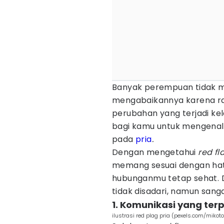
Banyak perempuan tidak m
mengabaikannya karena ra
perubahan yang terjadi kel
bagi kamu untuk mengena
pada
pria
.
Dengan mengetahui
red fl
memang sesuai dengan hat
hubunganmu tetap sehat. D
tidak disadari, namun san
1. Komunikasi yang ter
ilustrasi red plag pria (pexels.com/mikot