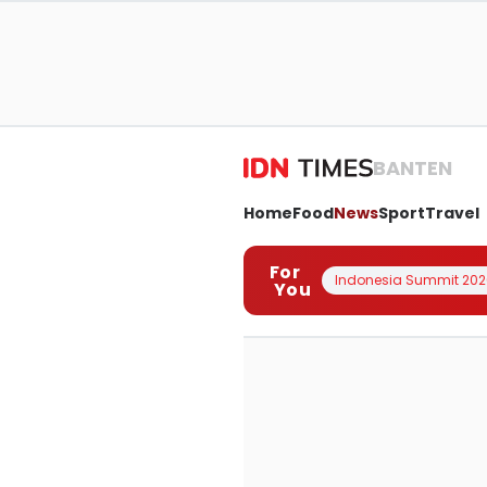
BANTEN
Home
Food
News
Sport
Travel
For
Indonesia Summit 202
You