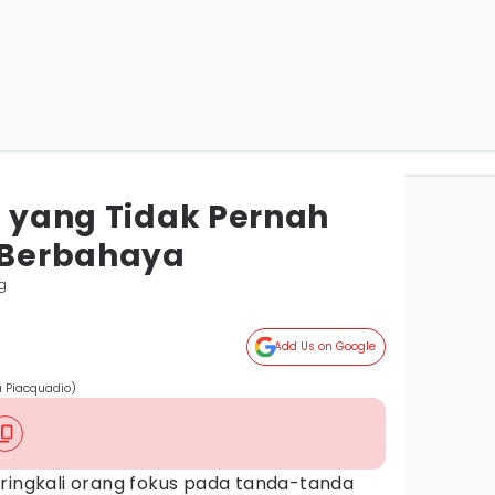
a yang Tidak Pernah
i Berbahaya
g
Add Us on Google
a Piacquadio)
eringkali orang fokus pada tanda-tanda