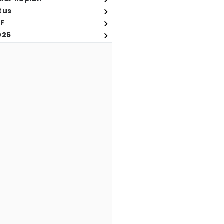
tus
FF
026