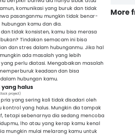
u berpikir bahwa dia hanya sibuk atau
namun, komunikasi yang buruk dan tidak
More 
ahwa pasanganmu mungkin tidak benar-
hubungan kamu dan dia.
 dan tidak konsisten, kamu bisa merasa
, bukan? Tindakan semacam ini bisa
an dan stres dalam hubunganmu. Jika hal
g, mungkin ada masalah yang lebih
ang perlu diatasi. Mengabaikan masalah
n memperburuk keadaan dan bisa
 dalam hubungan kamu.
 yang halus
tock project)
pria yang sering kali tidak disadari oleh
 kontrol yang halus. Mungkin dia tampak
tif, tetapi sebenarnya dia sedang mencoba
idupmu, lho atau yang kerap kamu kenal
 dia mungkin mulai melarang kamu untuk