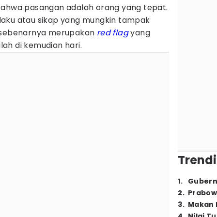
bahwa pasangan adalah orang yang tepat.
laku atau sikap yang mungkin tampak
i sebenarnya merupakan
red flag
yang
ah di kemudian hari.
Trendi
1
.
Gubern
2
.
Prabow
3
.
Makan B
4
.
Nilai T