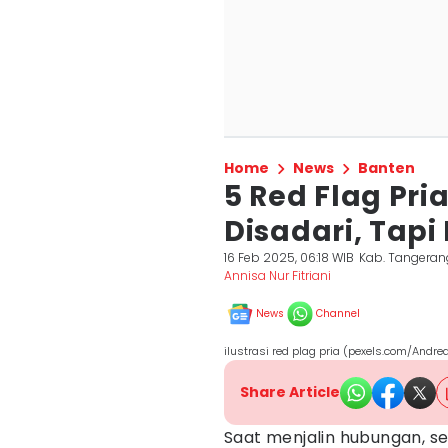
Home
News
Banten
5 Red Flag Pri
Disadari, Tap
16 Feb 2025, 06:18 WIB
Kab. Tangeran
Annisa Nur Fitriani
News
Channel
ilustrasi red plag pria (pexels.com/Andre
Share Article
Saat menjalin hubungan, s