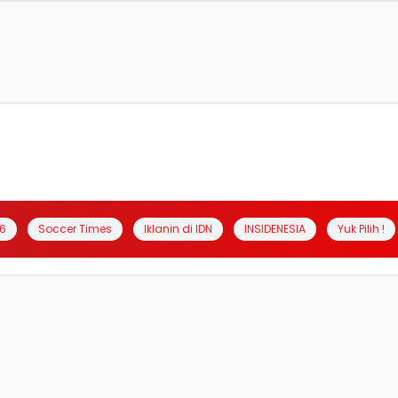
6
Soccer Times
Iklanin di IDN
INSIDENESIA
Yuk Pilih !