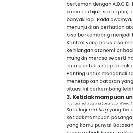
berteman dengan A,B,C,D,
kamu berhijab sekali pun, a
banyak lagi. Pada awalnya
menunjukkan perhatian at
bisa berkembang menjadi ko
Kontrol yang halus bisa 
kehilangan otonomi pribadi
mungkin merasa seperti ha
dirimu untuk setiap tindak
Penting untuk mengenali 
menetapkan batasan yang
situasi ini berkembang lebih
3. Ketidakmampuan un
ilustrasi red plag pria (pexels.com/Vera A
Satu lagi
red flag
yang bisa
ketidakmampuan pasangan
yang kamu punyai. Batasan
ruang pribadi kamu, waktu 