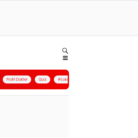
Profil Dokter
Quiz
#LokalBerdaya
Join Community