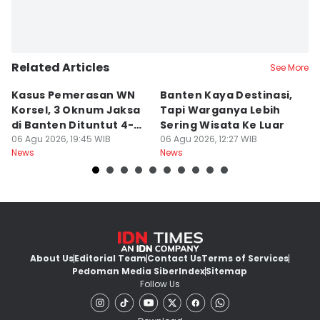
Related Articles
See More
Kasus Pemerasan WN
Banten Kaya Destinasi,
R
Korsel, 3 Oknum Jaksa
Tapi Warganya Lebih
P
di Banten Dituntut 4-5
Sering Wisata Ke Luar
4
Tahun
06 Agu 2026, 19:45 WIB
06 Agu 2026, 12:27 WIB
K
06
News
News
Ne
About Us
Editorial Team
Contact Us
Terms of Services
Pedoman Media Siber
Index
Sitemap
Follow Us