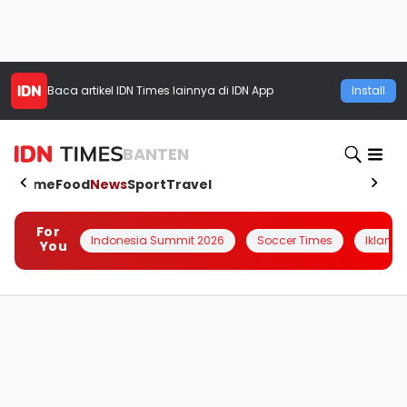
Baca artikel
IDN Times
lainnya di IDN App
Install
BANTEN
Home
Food
News
Sport
Travel
For
Indonesia Summit 2026
Soccer Times
Iklanin 
You