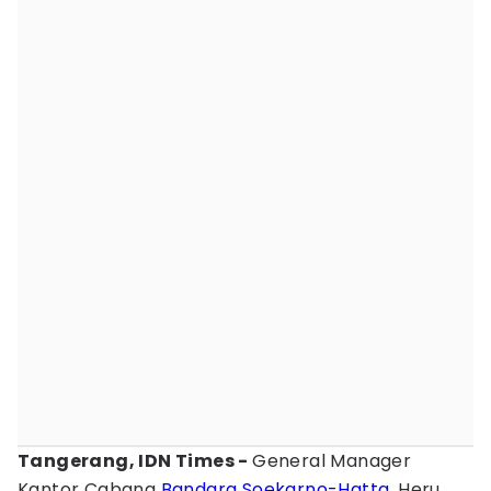
Tangerang, IDN Times -
General Manager
Kantor Cabang
Bandara Soekarno-Hatta
, Heru