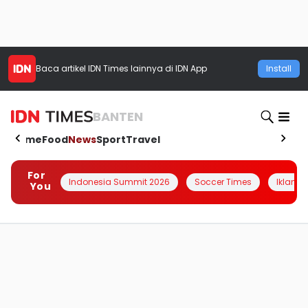
Baca artikel
IDN Times
lainnya di IDN App
Install
BANTEN
Home
Food
News
Sport
Travel
For
Indonesia Summit 2026
Soccer Times
Iklanin 
You