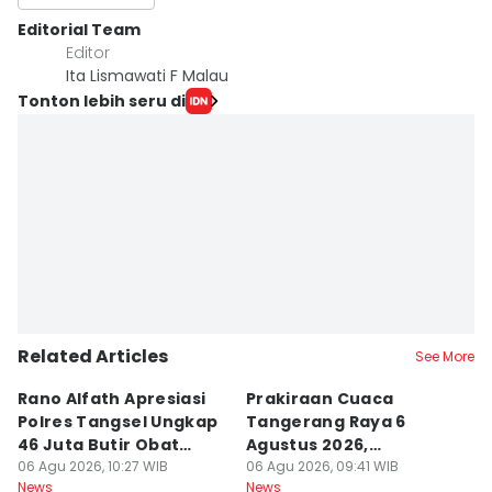
Editorial Team
Editor
Ita Lismawati F Malau
Tonton lebih seru di
Related Articles
See More
Rano Alfath Apresiasi
Prakiraan Cuaca
C
Polres Tangsel Ungkap
Tangerang Raya 6
C
46 Juta Butir Obat
Agustus 2026,
C
Keras
06 Agu 2026, 10:27 WIB
Didominasi Cuaca
06 Agu 2026, 09:41 WIB
06
News
News
Ne
Berawan