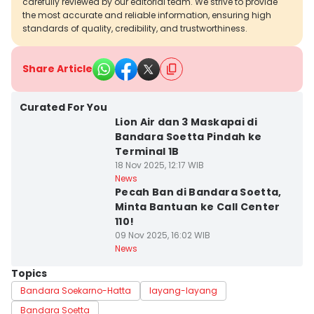
carefully reviewed by our editorial team. We strive to provide
the most accurate and reliable information, ensuring high
standards of quality, credibility, and trustworthiness.
Share Article
Curated For You
Lion Air dan 3 Maskapai di
Bandara Soetta Pindah ke
Terminal 1B
18 Nov 2025, 12:17 WIB
News
Pecah Ban di Bandara Soetta,
Minta Bantuan ke Call Center
110!
09 Nov 2025, 16:02 WIB
News
Topics
Bandara Soekarno-Hatta
layang-layang
Bandara Soetta