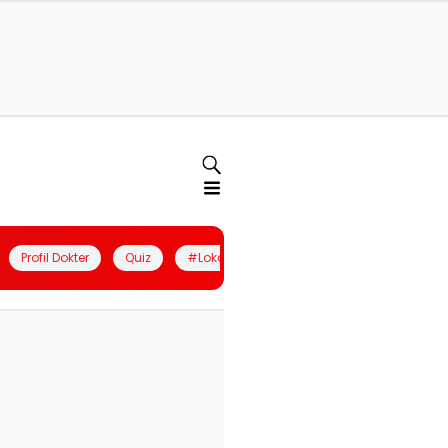
Profil Dokter
Quiz
#LokalBerdaya
Join Community