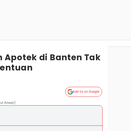
 Apotek di Banten Tak
entuan
Add Us on Google
rul Anwar)