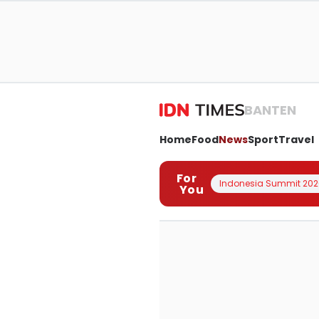
BANTEN
Home
Food
News
Sport
Travel
For
Indonesia Summit 202
You