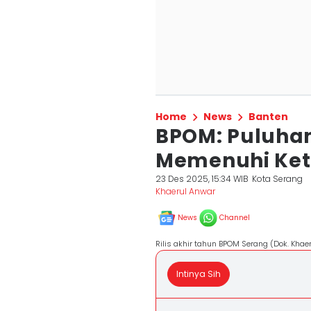
Home
News
Banten
BPOM: Puluhan
Memenuhi Ket
23 Des 2025, 15:34 WIB
Kota Serang
Khaerul Anwar
News
Channel
Rilis akhir tahun BPOM Serang (Dok. Khae
Intinya Sih