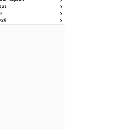
tus
FF
026