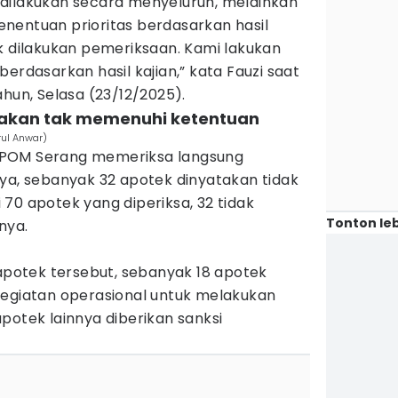
dilakukan secara menyeluruh, melainkan
 penentuan prioritas berdasarkan hasil
k dilakukan pemeriksaan. Kami lakukan
s berdasarkan hasil kajian,” kata Fauzi saat
ahun, Selasa (23/12/2025).
atakan tak memenuhi ketentuan
rul Anwar)
, BPOM Serang memeriksa langsung
ya, sebanyak 32 apotek dinyatakan tidak
70 apotek yang diperiksa, 32 tidak
Tonton leb
nya.
 apotek tersebut, sebanyak 18 apotek
kegiatan operasional untuk melakukan
potek lainnya diberikan sanksi