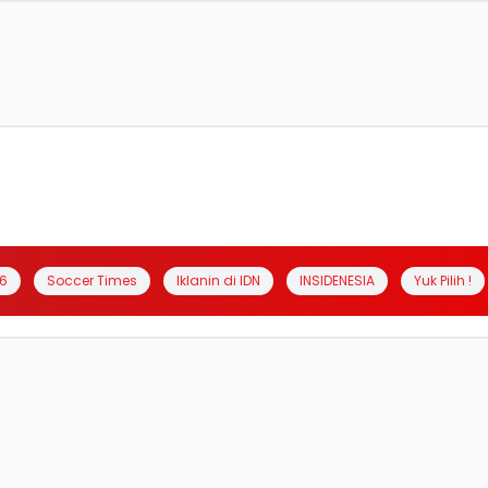
6
Soccer Times
Iklanin di IDN
INSIDENESIA
Yuk Pilih !