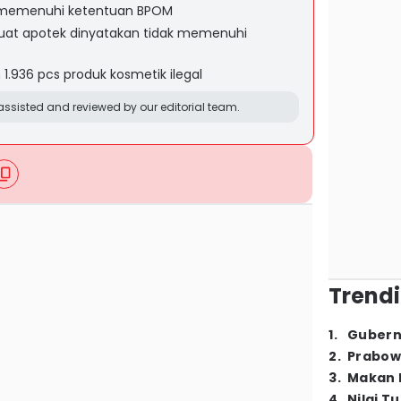
k memenuhi ketentuan BPOM
uat apotek dinyatakan tidak memenuhi
936 pcs produk kosmetik ilegal
ssisted and reviewed by our editorial team.
Trendi
1
.
Gubern
2
.
Prabow
3
.
Makan B
4
.
Nilai T