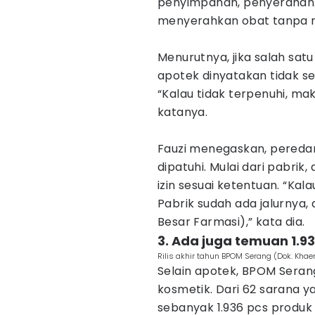
penyimpanan, penyerahan
menyerahkan obat tanpa re
Menurutnya, jika salah sat
apotek dinyatakan tidak s
“Kalau tidak terpenuhi, ma
katanya.
Fauzi menegaskan, peredara
dipatuhi. Mulai dari pabrik,
izin sesuai ketentuan. “Kala
Pabrik sudah ada jalurnya, 
Besar Farmasi),” kata dia.
3. Ada juga temuan 1.93
Rilis akhir tahun BPOM Serang (Dok. Khae
Selain apotek, BPOM Serang
kosmetik. Dari 62 sarana 
sebanyak 1.936 pcs produk