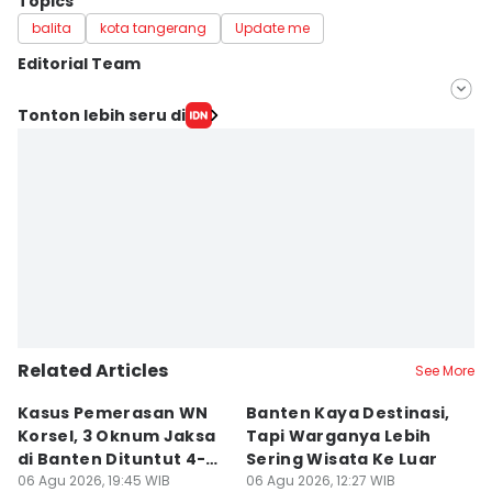
Topics
balita
kota tangerang
Update me
Editorial Team
Editor
Tonton lebih seru di
Muhammad Iqbal
Editor
Ita Lismawati F Malau
Related Articles
See More
Kasus Pemerasan WN
Banten Kaya Destinasi,
R
Korsel, 3 Oknum Jaksa
Tapi Warganya Lebih
P
di Banten Dituntut 4-5
Sering Wisata Ke Luar
4
Tahun
06 Agu 2026, 19:45 WIB
06 Agu 2026, 12:27 WIB
K
06