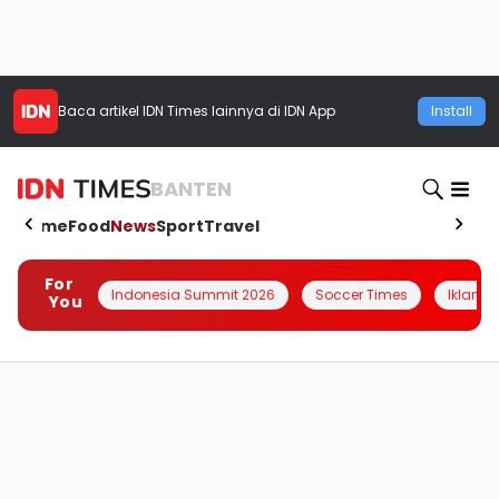
Baca artikel
IDN Times
lainnya di IDN App
Install
BANTEN
Home
Food
News
Sport
Travel
For
Indonesia Summit 2026
Soccer Times
Iklanin 
You