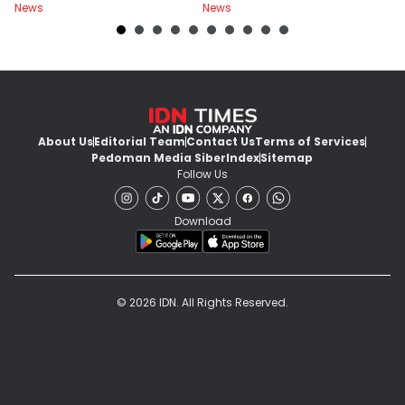
News
News
Ne
About Us
Editorial Team
Contact Us
Terms of Services
Pedoman Media Siber
Index
Sitemap
Follow Us
Download
© 2026 IDN. All Rights Reserved.