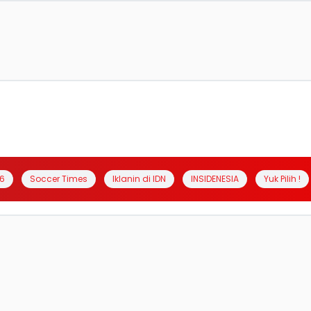
6
Soccer Times
Iklanin di IDN
INSIDENESIA
Yuk Pilih !