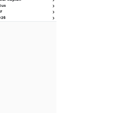
tus
FF
026