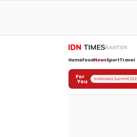
BANTEN
Home
Food
News
Sport
Travel
For
Indonesia Summit 202
You