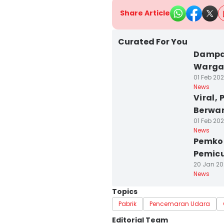
Share Article
Curated For You
Dampak
Warga
01 Feb 202
News
Viral,
Berwar
01 Feb 202
News
Pemkot
Pemicu
20 Jan 20
News
Topics
Pabrik
Pencemaran Udara
Editorial Team