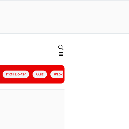
Profil Dokter
Quiz
#LokalBerdaya
Join Community