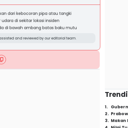
an dari kebocoran pipa atau tangki
dara di sekitar lokasi insiden
ada di bawah ambang batas baku mutu
ssisted and reviewed by our editorial team.
Trendi
1
.
Gubern
2
.
Prabow
3
.
Makan B
4
.
Nilai T