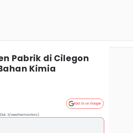
en Pabrik di Cilegon
Bahan Kimia
Add Us on Google
(Dok. X/weathermonitors)