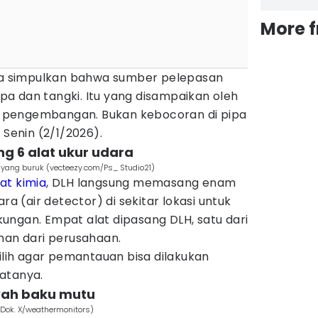
More 
ita simpulkan bahwa sumber pelepasan
pipa dan tangki. Itu yang disampaikan oleh
sil pengembangan. Bukan kebocoran di pipa
 Senin (2/1/2026).
g 6 alat ukur udara
a yang buruk (vecteezy.com/Ps_ Studio21)
at kimia
, DLH langsung memasang enam
ra (air detector) di sekitar lokasi untuk
ungan. Empat alat dipasang DLH, satu dari
han dari perusahaan.
pilih agar pemantauan bisa dilakukan
katanya.
awah baku mutu
(Dok. X/weathermonitors)