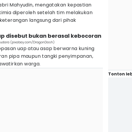
Sabri Mahyudin, mengatakan kepastian
imia diperoleh setelah tim melakukan
eterangan langsung dari pihak
ap disebut bukan berasal kebocoran
ri udara (pixabay.com/DragonDash)
epasan uap atau asap berwarna kuning
oran pipa maupun tangki penyimpanan,
watirkan warga.
Tonton leb