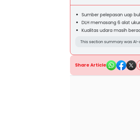
Sumber pelepasan uap buk
DLH memasang 6 alat ukur u
Kualitas udara masih ber
This section summary was AI-a
Share Article