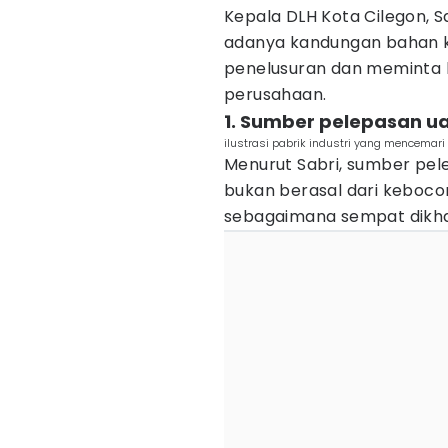
Kepala DLH Kota Cilegon, 
adanya kandungan bahan k
penelusuran dan meminta k
perusahaan.
1. Sumber pelepasan u
ilustrasi pabrik industri yang mencema
Menurut Sabri, sumber pel
bukan berasal dari keboc
sebagaimana sempat dikha