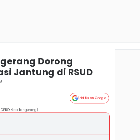
ngerang Dorong
si Jantung di RSUD
g
Add Us on Google
: DPRD Kota Tangerang)