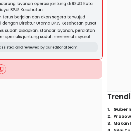
orong layanan operasi jantung di RSUD Kota
iayai BPJS Kesehatan
 terus berjalan dan akan segera terwujud
asi dengan Direktur Utama BPJS Kesehatan pusat
is sudah disiapkan, standar layanan, peralatan
ter spesialis jantung sudah memenuhi syarat
ssisted and reviewed by our editorial team.
Trendi
1
.
Gubern
2
.
Prabow
3
.
Makan B
4
.
Nilai T