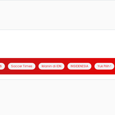
6
Soccer Times
Iklanin di IDN
INSIDENESIA
Yuk Pilih !