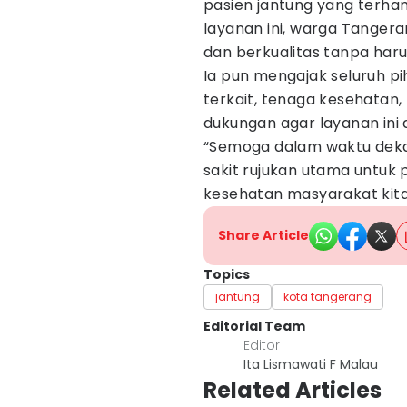
pasien jantung yang terha
layanan ini, warga Tange
dan berkualitas tanpa harus
Ia pun mengajak seluruh pi
terkait, tenaga kesehatan
dukungan agar layanan ini 
“Semoga dalam waktu deka
sakit rujukan utama untuk
kesehatan masyarakat kita 
Share Article
Topics
jantung
kota tangerang
Editorial Team
Editor
Ita Lismawati F Malau
Related Articles