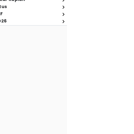
tus
FF
026