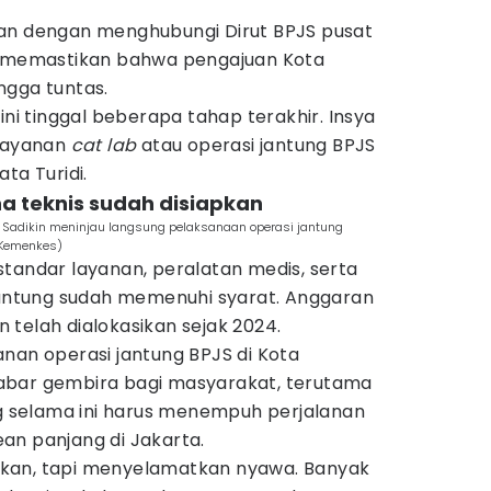
an dengan menghubungi Dirut BPJS pusat
an memastikan bahwa pengajuan Kota
ngga tuntas.
ini tinggal beberapa tahap terakhir. Insya
layanan
cat lab
atau operasi jantung BPJS
ta Turidi.
a teknis sudah disiapkan
 Sadikin meninjau langsung pelaksanaan operasi jantung
 Kemenkes)
tandar layanan, peralatan medis, serta
 jantung sudah memenuhi syarat. Anggaran
telah dialokasikan sejak 2024.
nan operasi jantung BPJS di Kota
abar gembira bagi masyarakat, terutama
selama ini harus menempuh perjalanan
an panjang di Jakarta.
kan, tapi menyelamatkan nyawa. Banyak