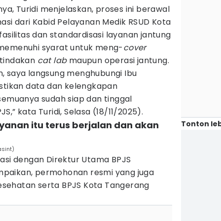
nya, Turidi menjelaskan, proses ini berawal
masi dari Kabid Pelayanan Medik RSUD Kota
asilitas dan standardisasi layanan jantung
 memenuhi syarat untuk meng-
cover
 tindakan
cat lab
maupun operasi jantung.
, saya langsung menghubungi Ibu
astikan data dan kelengkapan
 semuanya sudah siap dan tinggal
,” kata Turidi, Selasa (18/11/2025).
Tonton leb
ayanan itu terus berjalan dan akan
asint)
nasi dengan Direktur Utama BPJS
paikan, permohonan resmi yang juga
 Kesehatan serta BPJS Kota Tangerang