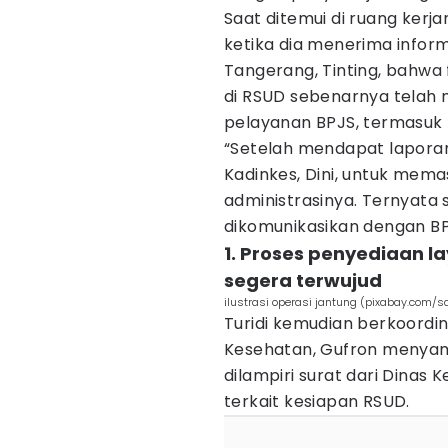
Saat ditemui di ruang kerja
ketika dia menerima infor
Tangerang, Tinting, bahwa f
di RSUD sebenarnya telah
pelayanan BPJS, termasuk
“Setelah mendapat laporan
Kadinkes, Dini, untuk mem
administrasinya. Ternyata
dikomunikasikan dengan BPJS
1. Proses penyediaan l
segera terwujud
ilustrasi operasi jantung (pixabay.com/s
Turidi kemudian berkoordi
Kesehatan, Gufron menyam
dilampiri surat dari Dinas
terkait kesiapan RSUD.