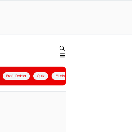
Profil Dokter
Quiz
#LokalBerdaya
Join Community