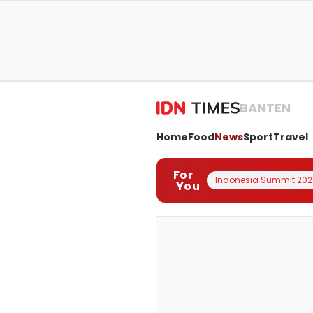
BANTEN
Home
Food
News
Sport
Travel
For
Indonesia Summit 202
You