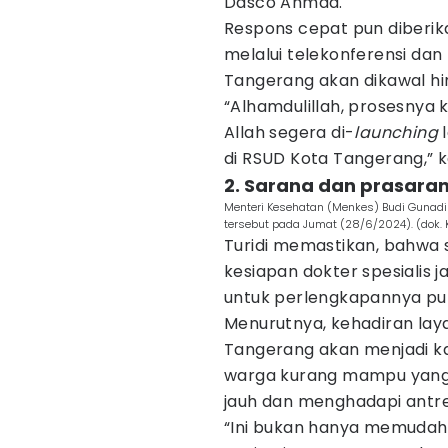
Dasco Ahmad.
Respons cepat pun diberik
melalui telekonferensi d
Tangerang akan dikawal hi
“Alhamdulillah, prosesnya k
Allah segera di-
launching
di RSUD Kota Tangerang,” ka
2. Sarana dan prasaran
Menteri Kesehatan (Menkes) Budi Gunadi
tersebut pada Jumat (28/6/2024). (dok.
Turidi memastikan, bahwa s
kesiapan dokter spesialis
untuk perlengkapannya pun 
Menurutnya, kehadiran laya
Tangerang akan menjadi k
warga kurang mampu yang 
jauh dan menghadapi antre
“Ini bukan hanya memudah