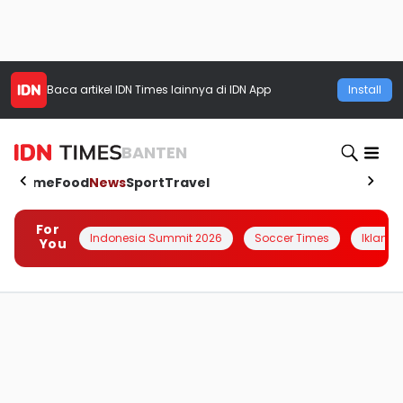
Baca artikel
IDN Times
lainnya di IDN App
Install
BANTEN
Home
Food
News
Sport
Travel
For
Indonesia Summit 2026
Soccer Times
Iklanin 
You