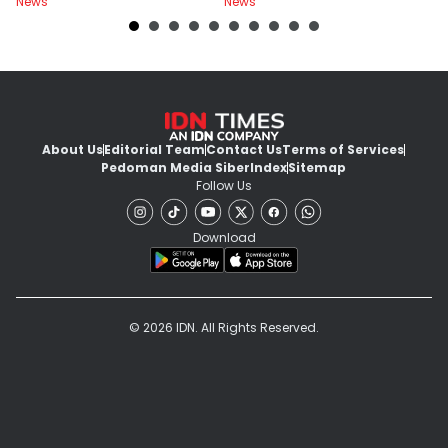
News
News
Ne
About Us
Editorial Team
Contact Us
Terms of Services
Pedoman Media Siber
Index
Sitemap
Follow Us
Download
© 2026 IDN. All Rights Reserved.