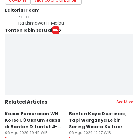
COVID-19
Virus corona di Banten
Editorial Team
Editor
Ita Lismawati F Malau
Tonton lebih seru di
Related Articles
See More
Kasus Pemerasan WN
Banten Kaya Destinasi,
R
Korsel, 3 Oknum Jaksa
Tapi Warganya Lebih
P
di Banten Dituntut 4-5
Sering Wisata Ke Luar
4
Tahun
06 Agu 2026, 19:45 WIB
06 Agu 2026, 12:27 WIB
K
06