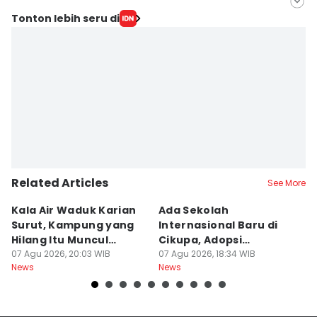
Editor
Tonton lebih seru di
Muhammad Iqbal
Editor
Ita Lismawati F Malau
Related Articles
See More
Kala Air Waduk Karian
Ada Sekolah
D
Surut, Kampung yang
Internasional Baru di
T
Hilang Itu Muncul
Cikupa, Adopsi
J
Kembali
07 Agu 2026, 20:03 WIB
Kurikulum Singapura
07 Agu 2026, 18:34 WIB
R
07
News
News
Ne