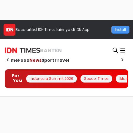
Baca artikel
IDN Times
lainnya di IDN App
Install
BANTEN
Home
Food
News
Sport
Travel
For
Indonesia Summit 2026
Soccer Times
Iklanin 
You