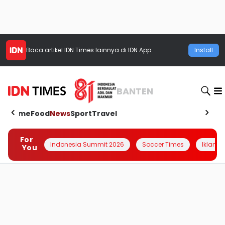
Baca artikel
IDN Times
lainnya di IDN App
Install
BANTEN
Home
Food
News
Sport
Travel
For
Indonesia Summit 2026
Soccer Times
Iklanin 
You