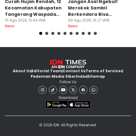
Curah Hujan Rendah, 12
Jangan Asal Ngebul!
P
Kecamatan Kabupaten
Merokok Sambil
D
Tangerang Waspada
Berkendara Bisa
h
Kekeringan
10 Agu 2026, 12:44 WIB
Didenda Rp750 Ribu
09 Agu 2026, 15:27 WIB
09
News
News
Ne
About Us
Editorial Team
Contact Us
Terms of Services
Pedoman Media Siber
Index
Sitemap
Follow Us
Download
© 2026 IDN. All Rights Reserved.