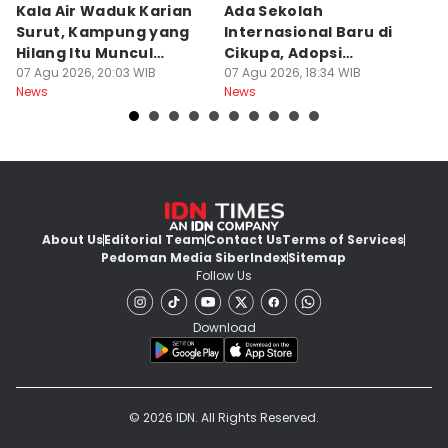
Kala Air Waduk Karian
Ada Sekolah
D
Surut, Kampung yang
Internasional Baru di
T
Hilang Itu Muncul
Cikupa, Adopsi
J
Kembali
07 Agu 2026, 20:03 WIB
Kurikulum Singapura
07 Agu 2026, 18:34 WIB
R
07
News
News
Ne
About Us
Editorial Team
Contact Us
Terms of Services
Pedoman Media Siber
Index
Sitemap
Follow Us
Download
© 2026 IDN. All Rights Reserved.