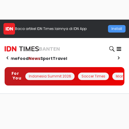
Baca artikel
IDN Times
lainnya di IDN App
Install
BANTEN
Home
Food
News
Sport
Travel
For
Indonesia Summit 2026
Soccer Times
Iklanin 
You