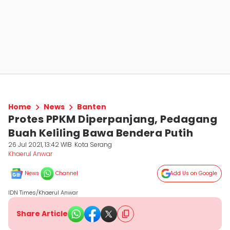
Home
News
Banten
Protes PPKM Diperpanjang, Pedagang
Buah Keliling Bawa Bendera Putih
26 Jul 2021, 13:42 WIB
Kota Serang
Khaerul Anwar
News
Channel
Add Us on Google
IDN Times/Khaerul Anwar
Share Article