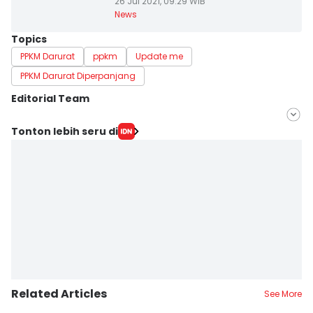
26 Jul 2021, 09:29 WIB
News
Topics
PPKM Darurat
ppkm
Update me
PPKM Darurat Diperpanjang
Editorial Team
Editor
Tonton lebih seru di
Khaerul Anwar
Editor
Ita Lismawati F Malau
Related Articles
See More