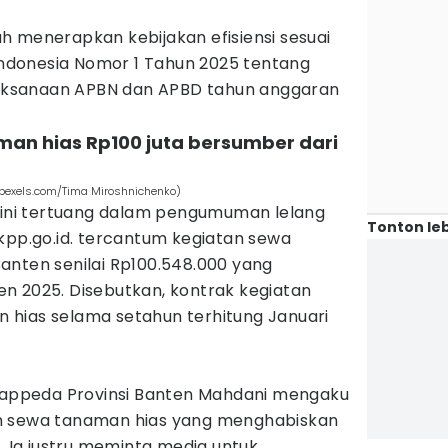
h menerapkan kebijakan efisiensi sesuai
 Indonesia Nomor 1 Tahun 2025 tentang
elaksanaan APBN dan APBD tahun anggaran
man hias Rp100 juta bersumber dari
pexels.com/Tima Miroshnichenko)
s ini tertuang dalam pengumuman lelang
Tonton leb
kpp.go.id. tercantum kegiatan sewa
anten senilai Rp100.548.000 yang
n 2025. Disebutkan, kontrak kegiatan
hias selama setahun terhitung Januari
 Bappeda Provinsi Banten Mahdani mengaku
m sewa tanaman hias yang menghabiskan
t. Ia justru meminta media untuk