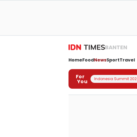
BANTEN
Home
Food
News
Sport
Travel
For
Indonesia Summit 202
You