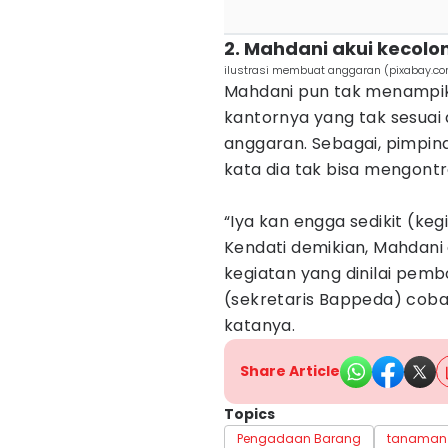
2. Mahdani akui kecolo
ilustrasi membuat anggaran (pixabay.c
Mahdani pun tak menampik
kantornya yang tak sesuai 
anggaran. Sebagai, pimpin
kata dia tak bisa mengontr
“Iya kan engga sedikit (keg
Kendati demikian, Mahdan
kegiatan yang dinilai pemb
(sekretaris Bappeda) coba t
katanya.
Share Article
Topics
Pengadaan Barang
tanaman 