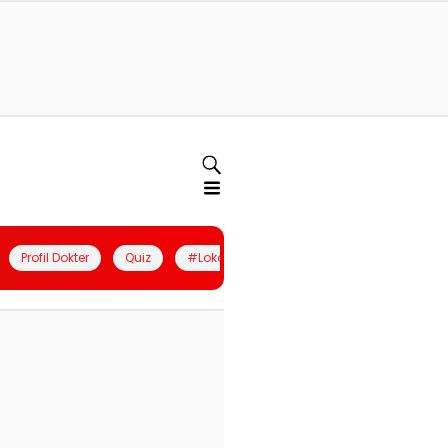
Profil Dokter
Quiz
#LokalBerdaya
Join Community