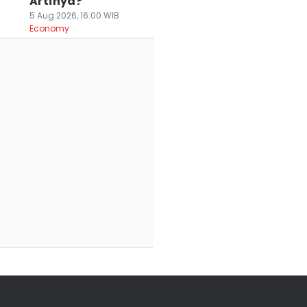
Artinya?
5 Aug 2026, 16:00 WIB
Economy
rakiraan Cuaca
Cuaca 5 Agustus
Prakiraan Cuaca
erang Raya-
2026, Pandeglang
Tangerang Raya 
ilegon 5 Agustus
Cerah, Lebak
Agustus 2026,
026, Didominasi
Hujan Ringan
Tangsel
erah
05 Agu 2026, 08:59 WIB
Berpotensi Huja
News
 Agu 2026, 09:03 WIB
05 Agu 2026, 08:55 WI
ws
News