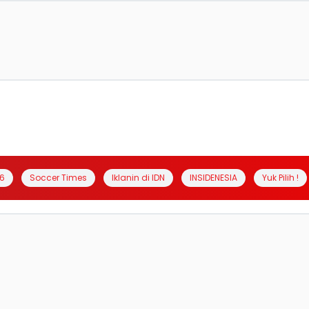
6
Soccer Times
Iklanin di IDN
INSIDENESIA
Yuk Pilih !