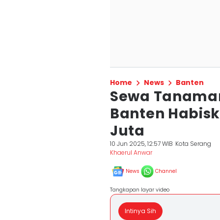
Home
News
Banten
Sewa Tanaman
Banten Habis
Juta
10 Jun 2025, 12:57 WIB
Kota Serang
Khaerul Anwar
News
Channel
Tangkapan layar video
Intinya Sih