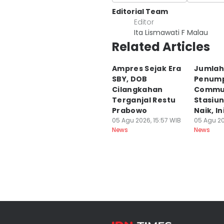
Editorial Team
Editor
Ita Lismawati F Malau
Related Articles
Ampres Sejak Era
Jumlah
SBY, DOB
Penum
Cilangkahan
Commut
Terganjal Restu
Stasiun
Prabowo
Naik, I
05 Agu 2026, 15:57 WIB
05 Agu 20
News
News