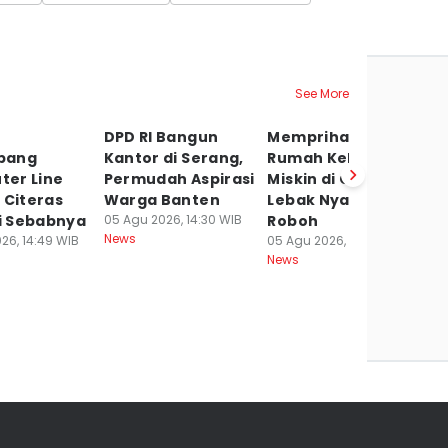
See More
DPD RI Bangun
Memprihatinkan,
P
pang
Kantor di Serang,
Rumah Keluarga
S
er Line
Permudah Aspirasi
Miskin di Cileles
C
 Citeras
Warga Banten
Lebak Nyaris
2
ni Sebabnya
05 Agu 2026, 14:30 WIB
Roboh
C
News
26, 14:49 WIB
05 Agu 2026, 09:09 WIB
05
News
Ne