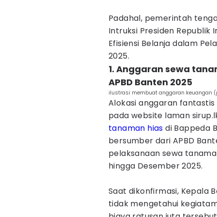
Padahal, pemerintah tenga
Intruksi Presiden Republik
Efisiensi Belanja dalam P
2025.
1. Anggaran sewa tana
APBD Banten 2025
ilustrasi membuat anggaran keuangan (
Alokasi anggaran fantasti
pada website laman sirup.l
tanaman hias
di Bappeda B
bersumber dari APBD Bante
pelaksanaan sewa tanaman 
hingga Desember 2025.
Saat dikonfirmasi, Kepala
tidak mengetahui kegiata
biaya ratusan juta tersebu