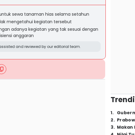
h untuk sewa tanaman hias selama setahun
dak mengetahui kegiatan tersebut
gan adanya kegiatan yang tak sesuai dengan
isiensi anggaran
ssisted and reviewed by our editorial team.
Trendi
1
.
Gubern
2
.
Prabow
3
.
Makan B
4
.
Nilai T