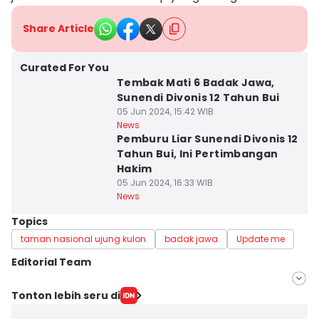
Share Article
Curated For You
Tembak Mati 6 Badak Jawa,
Sunendi Divonis 12 Tahun Bui
05 Jun 2024, 15:42 WIB
News
Pemburu Liar Sunendi Divonis 12
Tahun Bui, Ini Pertimbangan
Hakim
05 Jun 2024, 16:33 WIB
News
Topics
taman nasional ujung kulon
badak jawa
Update me
Editorial Team
Editor
Tonton lebih seru di
Khaerul Anwar