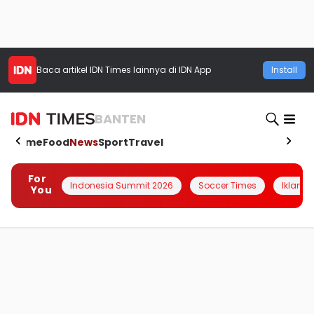
Baca artikel
IDN Times
lainnya di IDN App
Install
BANTEN
Home
Food
News
Sport
Travel
For
Indonesia Summit 2026
Soccer Times
Iklanin 
You