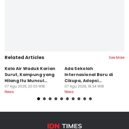
Editor
Ita Lismawati F Malau
Related Articles
See More
Kala Air Waduk Karian
Ada Sekolah
D
Surut, Kampung yang
Internasional Baru di
T
Hilang Itu Muncul
Cikupa, Adopsi
J
Kembali
07 Agu 2026, 20:03 WIB
Kurikulum Singapura
07 Agu 2026, 18:34 WIB
R
07
News
News
Ne