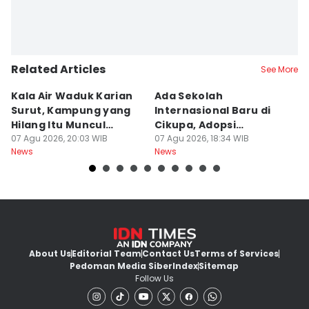
Related Articles
See More
Kala Air Waduk Karian
Ada Sekolah
D
Surut, Kampung yang
Internasional Baru di
T
Hilang Itu Muncul
Cikupa, Adopsi
J
Kembali
07 Agu 2026, 20:03 WIB
Kurikulum Singapura
07 Agu 2026, 18:34 WIB
R
07
News
News
Ne
About Us
Editorial Team
Contact Us
Terms of Services
Pedoman Media Siber
Index
Sitemap
Follow Us