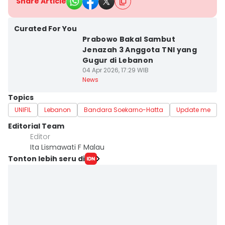
Share Article
Curated For You
Prabowo Bakal Sambut
Jenazah 3 Anggota TNI yang
Gugur di Lebanon
04 Apr 2026, 17:29 WIB
News
Topics
UNIFIL
Lebanon
Bandara Soekarno-Hatta
Update me
Editorial Team
Editor
Ita Lismawati F Malau
Tonton lebih seru di