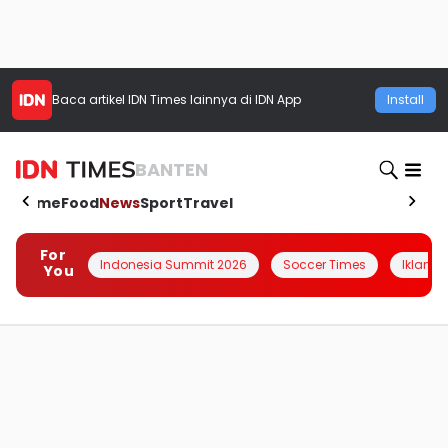
Baca artikel
IDN Times
lainnya di IDN App
Install
BANTEN
Home
Food
News
Sport
Travel
For
Indonesia Summit 2026
Soccer Times
Iklanin 
You