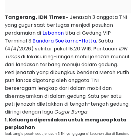
Tangerang, IDN Times -
Jenazah 3 anggota TNI
yang gugur saat bertugas menjadi pasukan
perdamaian di
Lebanon
tiba di Gedung VIP
Terminal 3
Bandara Soekarno-Hatta
, Sabtu
(4/4/2026) sekitar pukul 18.20 WIB. Pantauan
IDN
Times
di lokasi, iring-iringan mobil jenazah muncul
dari landasan terbang menuju dalam gedung.
Peti jenazah yang dibungkus bendera Merah Putih
pun lantas digotong oleh anggota TNI
berseragam lengkap dari dalam mobil dan
disemayamkan di dalam gedung. Satu per satu
peti jenazah diletakkan di tengah-tengah gedung,
diiringi dengan lagu
Gugur Bunga.
1. Keluarga dipersilakan untuk mengucap kata
perpisahan
Isak tangis pecah saat jenazah 3 TNI yang gugur di Lebanon tiba di Bandara