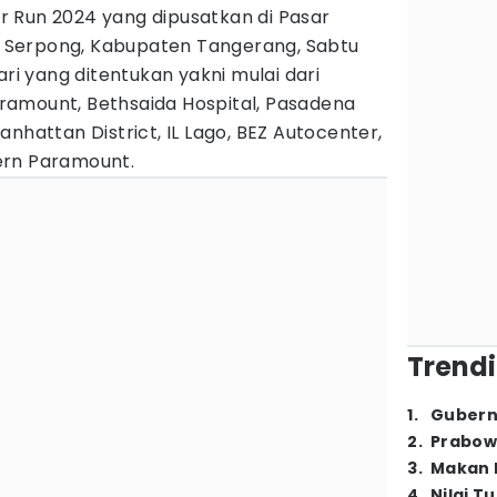
 Run 2024 yang dipusatkan di Pasar
Serpong, Kabupaten Tangerang, Sabtu
ari yang ditentukan yakni mulai dari
amount, Bethsaida Hospital, Pasadena
nhattan District, IL Lago, BEZ Autocenter,
ern Paramount.
Trendi
1
.
Gubern
2
.
Prabow
3
.
Makan B
4
.
Nilai T