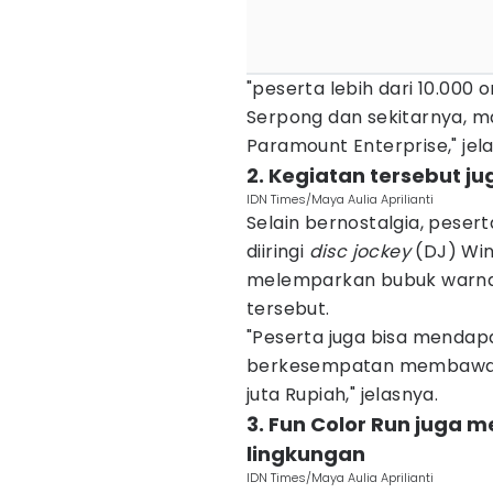
"peserta lebih dari 10.000 
Serpong dan sekitarnya, m
Paramount Enterprise," jel
2. Kegiatan tersebut j
IDN Times/Maya Aulia Aprilianti
Selain bernostalgia, pese
diiringi
disc jockey
(DJ) Wink
melemparkan bubuk warna
tersebut.
"Peserta juga bisa menda
berkesempatan membawa p
juta Rupiah," jelasnya.
3. Fun Color Run juga
lingkungan
IDN Times/Maya Aulia Aprilianti