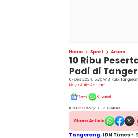
Home
Sport
Arena
10 Ribu Pesert
Padi di Tange
07 Des 2024, 15:30 WIB
Kab. Tangera
Maya Aulia Aprilianti
News
Channel
IDN Times/Maya Aulia Aprilianti
Share Article
Tangerang
, IDN Times
- S