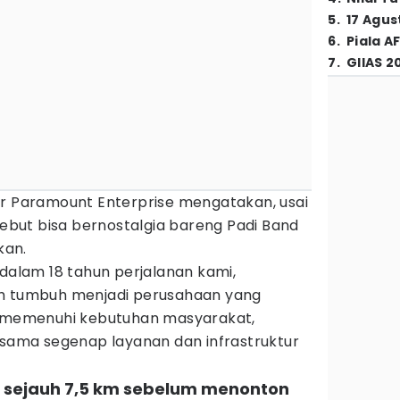
5
.
17 Agus
6
.
Piala A
7
.
GIIAS 2
ur Paramount Enterprise mengatakan, usai
rsebut bisa bernostalgia bareng Padi Band
kan.
 dalam 18 tahun perjalanan kami,
ah tumbuh menjadi perusahaan yang
m memenuhi kebutuhan masyarakat,
ma segenap layanan dan infrastruktur
tai sejauh 7,5 km sebelum menonton