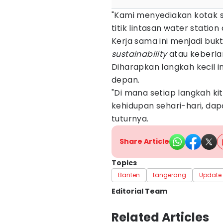
"Kami menyediakan kotak s
titik lintasan water statio
Kerja sama ini menjadi bu
sustainability
atau keberlan
Diharapkan langkah kecil 
depan.
"Di mana setiap langkah ki
kehidupan sehari-hari, da
tuturnya.
Share Article
Topics
Banten
tangerang
Update
Editorial Team
Editor
Related Articles