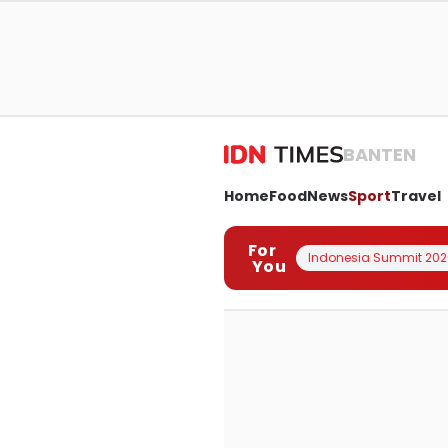
BANTEN
Home
Food
News
Sport
Travel
For
Indonesia Summit 202
You