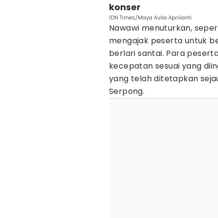
konser
IDN Times/Maya Aulia Aprilianti
Nawawi menuturkan, sepert
mengajak peserta untuk b
berlari santai. Para peser
kecepatan sesuai yang diin
yang telah ditetapkan seja
Serpong.