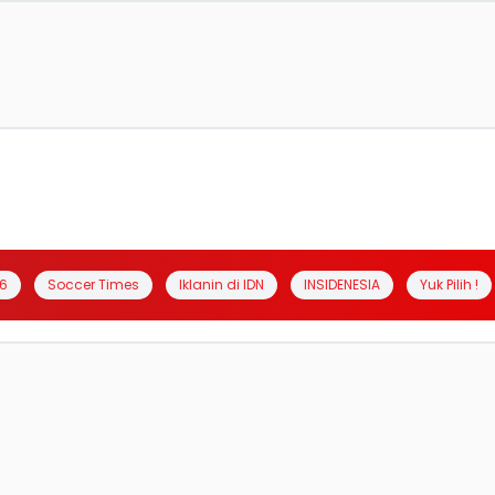
6
Soccer Times
Iklanin di IDN
INSIDENESIA
Yuk Pilih !