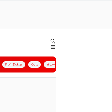
Profil Dokter
Quiz
#LokalBerdaya
Join Community