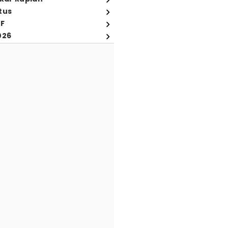
tus
FF
026