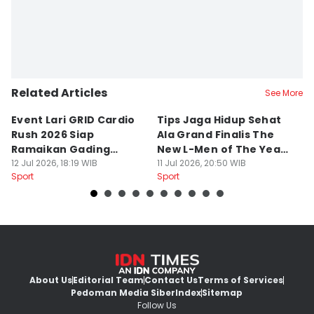
Related Articles
See More
Event Lari GRID Cardio
Tips Jaga Hidup Sehat
T
Rush 2026 Siap
Ala Grand Finalis The
M
Ramaikan Gading
New L-Men of The Year
Pi
Serpong
12 Jul 2026, 18:19 WIB
2026
11 Jul 2026, 20:50 WIB
O
14
Sport
Sport
Sp
About Us
Editorial Team
Contact Us
Terms of Services
Pedoman Media Siber
Index
Sitemap
Follow Us