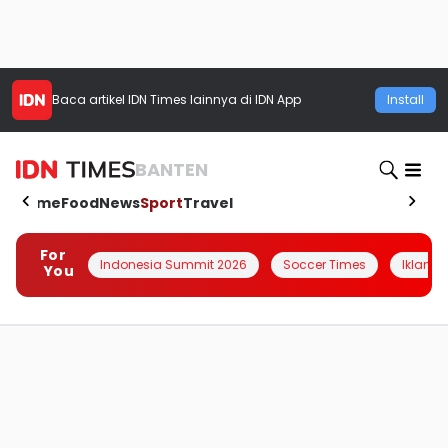
Baca artikel
IDN Times
lainnya di IDN App
Install
BANTEN
Home
Food
News
Sport
Travel
For
Indonesia Summit 2026
Soccer Times
Iklanin 
You