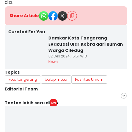
dia.
Share Article
Curated For You
Damkar Kota Tangerang
Evakuasi Ular Kobra dari Rumah
Warga Ciledug
02 Des 2024, 15:51 WIB
News
Topics
kota tangerang
balap motor
Fasilitas Umum
Editorial Team
Editor
Tonton lebih seru di
Muhamad Iqbal
Editor
Ita Lismawati F Malau