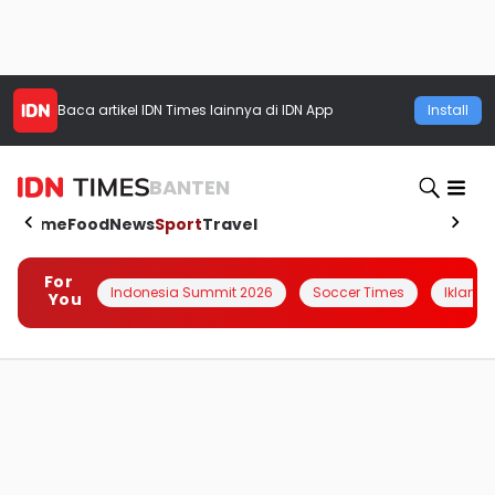
Baca artikel
IDN Times
lainnya di IDN App
Install
BANTEN
Home
Food
News
Sport
Travel
For
Indonesia Summit 2026
Soccer Times
Iklanin 
You