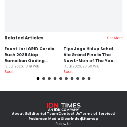
Related Articles
See More
Event Lari GRID Cardio
Tips Jaga Hidup Sehat
T
Rush 2026 Siap
Ala Grand Finalis The
M
Ramaikan Gading
New L-Men of The Year
Pi
Serpong
12 Jul 2026, 18:19 WIB
2026
11 Jul 2026, 20:50 WIB
O
14
Sport
Sport
Sp
About Us
Editorial Team
Contact Us
Terms of Services
Pedoman Media Siber
Index
Sitemap
Follow Us