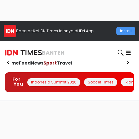
Baca artikel
IDN Times
lainnya di IDN App
Install
BANTEN
Home
Food
News
Sport
Travel
For
Indonesia Summit 2026
Soccer Times
Iklanin 
You