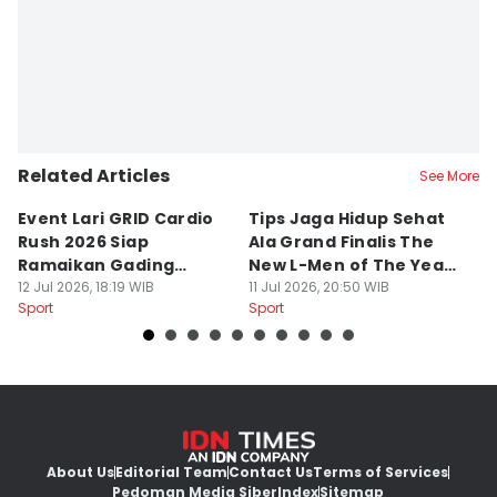
Ita Lismawati F Malau
Related Articles
See More
Event Lari GRID Cardio
Tips Jaga Hidup Sehat
T
Rush 2026 Siap
Ala Grand Finalis The
M
Ramaikan Gading
New L-Men of The Year
Pi
Serpong
12 Jul 2026, 18:19 WIB
2026
11 Jul 2026, 20:50 WIB
O
14
Sport
Sport
Sp
About Us
Editorial Team
Contact Us
Terms of Services
Pedoman Media Siber
Index
Sitemap