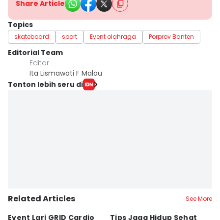
Share Article
Topics
skateboard
sport
Event olahraga
Porprov Banten
Editorial Team
Editor
Ita Lismawati F Malau
Tonton lebih seru di
Related Articles
See More
Event Lari GRID Cardio
Tips Jaga Hidup Sehat
T