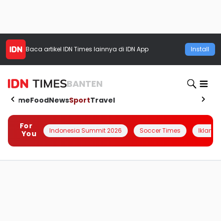
Baca artikel
IDN Times
lainnya di IDN App
Install
BANTEN
Home
Food
News
Sport
Travel
For
Indonesia Summit 2026
Soccer Times
Iklanin 
You