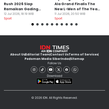
Rush 2026 Siap
Ala Grand Finalis The
M
Ramaikan Gading
New L-Men of The Year
Pi
Serpong
12 Jul 2026, 18:19 WIB
2026
11 Jul 2026, 20:50 WIB
O
14
Sport
Sport
Sp
About Us
Editorial Team
Contact Us
Terms of Services
Pedoman Media Siber
Index
Sitemap
Follow Us
Download
© 2026 IDN. All Rights Reserved.