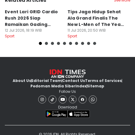
Related Articles
See More
Event Lari GRID Cardio
Tips Jaga Hidup Sehat
T
Rush 2026 Siap
Ala Grand Finalis The
M
Ramaikan Gading
New L-Men of The Year
Pi
Serpong
12 Jul 2026, 18:19 WIB
2026
11 Jul 2026, 20:50 WIB
O
14
Sport
Sport
Sp
About Us
Editorial Team
Contact Us
Terms of Services
Pedoman Media Siber
Index
Sitemap
Follow Us
Download
© 2026 IDN. All Rights Reserved.