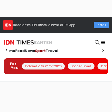
Baca artikel
IDN Times
lainnya di IDN App
Install
BANTEN
Home
Food
News
Sport
Travel
For
Indonesia Summit 2026
Soccer Times
Iklanin 
You