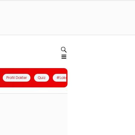
Profil Dokter
Quiz
#LokalBerdaya
Join Community