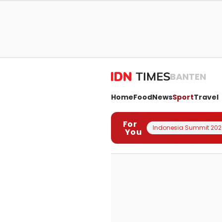
BANTEN
Home
Food
News
Sport
Travel
For
Indonesia Summit 202
You