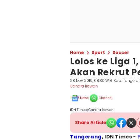
Home
Sport
Soccer
Lolos ke Liga 
Akan Rekrut P
28 Nov 2019, 08:30 WIB
Kab. Tangera
Candra Irawan
News
Channel
IDN Times/Candra Irawan
Share Article
Tangerang
, IDN Times
-