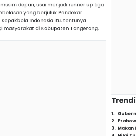
musim depan, usai menjadi runner up Liga
sebelasan yang berjuluk Pendekar
i sepakbola Indonesia itu, tentunya
gi masyarakat di Kabupaten Tangerang,
Trendi
1
.
Gubern
2
.
Prabow
3
.
Makan B
4
.
Nilai T