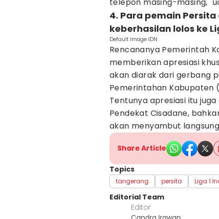
telepon masing-masing," uc
4. Para pemain Persita
keberhasilan lolos ke Li
Default Image IDN
Rencananya Pemerintah K
memberikan apresiasi khus
akan diarak dari gerbang pi
Pemerintahan Kabupaten (
Tentunya apresiasi itu juga
Pendekat Cisadane, bahka
akan menyambut langsung 
Share Article
Topics
tangerang
persita
Liga 1 I
Editorial Team
Editor
Candra Irawan