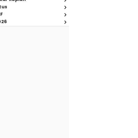
tus
FF
026