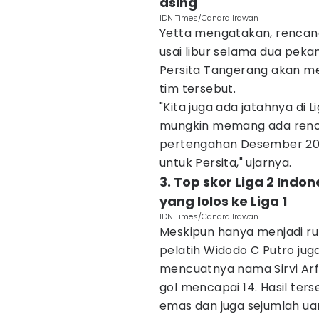
asing
IDN Times/Candra Irawan
Yetta mengatakan, rencana
usai libur selama dua peka
Persita Tangerang akan m
tim tersebut.
"Kita juga ada jatahnya di L
mungkin memang ada renca
pertengahan Desember 20
untuk Persita," ujarnya.
3. Top skor Liga 2 Indo
yang lolos ke Liga 1
IDN Times/Candra Irawan
Meskipun hanya menjadi run
pelatih Widodo C Putro jug
mencuatnya nama Sirvi Arf
gol mencapai 14. Hasil te
emas dan juga sejumlah uan