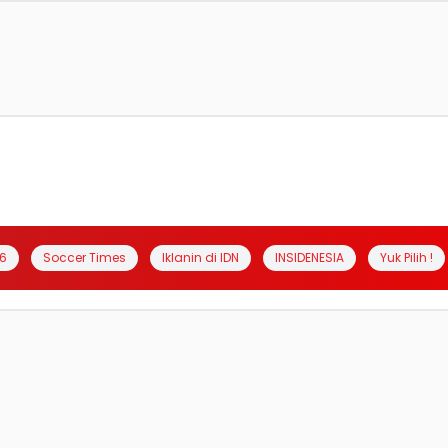
6
Soccer Times
Iklanin di IDN
INSIDENESIA
Yuk Pilih !