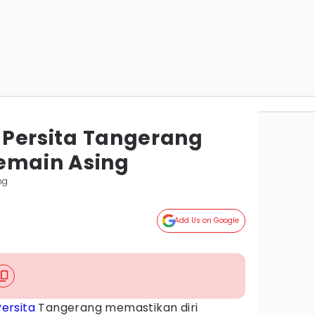
1, Persita Tangerang
emain Asing
ng
Add Us on Google
Persita
Tangerang memastikan diri