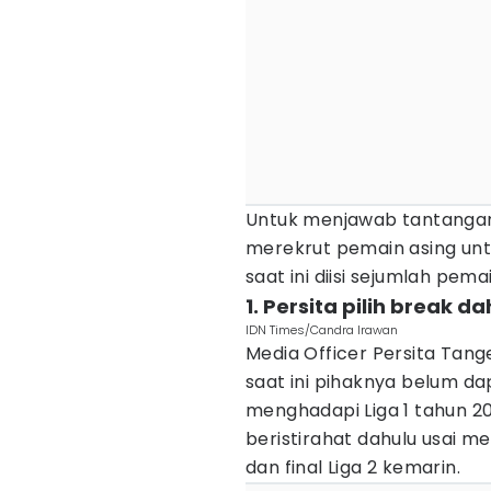
Untuk menjawab tantangan
merekrut pemain asing un
saat ini diisi sejumlah pem
1. Persita pilih break 
IDN Times/Candra Irawan
Media Officer Persita Tang
saat ini pihaknya belum d
menghadapi Liga 1 tahun 20
beristirahat dahulu usai me
dan final Liga 2 kemarin.