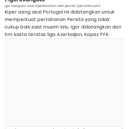
igor rodrigues saat diperkenalkan oleh persita (persitafc.com)
Kiper asing asal Portugal ini didatangkan untuk
memperkuat pertahanan Persita yang tidak
cukup baik saat musim lalu. Igor didatangkan dari
tim kasta teratas liga Azerbaijan, Kapaz PFK.