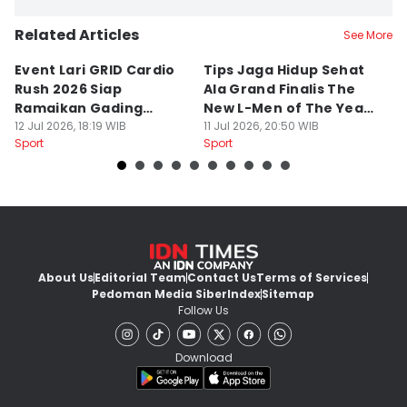
Related Articles
See More
Event Lari GRID Cardio
Tips Jaga Hidup Sehat
T
Rush 2026 Siap
Ala Grand Finalis The
M
Ramaikan Gading
New L-Men of The Year
Pi
Serpong
12 Jul 2026, 18:19 WIB
2026
11 Jul 2026, 20:50 WIB
O
14
Sport
Sport
Sp
About Us
Editorial Team
Contact Us
Terms of Services
Pedoman Media Siber
Index
Sitemap
Follow Us
Download