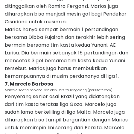
ditinggalkan oleh Ramiro Fergonzi. Marios juga
diharapkan bisa menjadi mesin gol bagi Pendekar
Cisadane untuk musim ini.
Marios hanya sempat bermain 1 pertandingan
bersama Dibba Fujairah dan terakhir lebih sering
bermain bersama tim kasta kedua Yunani, AE
Larisa. Dia bermain sebanyak 15 pertandingan dan
mencetak 3 gol bersama tim kasta kedua Yunani
tersebut. Marios juga harus membuktikan
kemampuannya di musim perdananya di liga 1.
7. Marcelo Barbosa
Marcelo saat diperkenalkan oleh Persita Tangerang (persitafc.com)
Penyerang senior asal Brazil yang didatangkan
dari tim kasta teratas liga Gozo. Marcelo juga
sudah lama berkeliling di liga Malta. Marcelo juga
diharapkan bisa tampil bergantian dengan Marios
untuk memimpin lini serang dari Persita. Marcelo