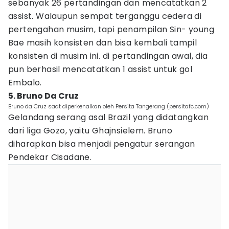
sebanyak 26 pertandingan dan mencatatkan 2
assist. Walaupun sempat terganggu cedera di
pertengahan musim, tapi penampilan Sin- young
Bae masih konsisten dan bisa kembali tampil
konsisten di musim ini. di pertandingan awal, dia
pun berhasil mencatatkan 1 assist untuk gol
Embalo.
5. Bruno Da Cruz
Bruno da Cruz saat diperkenalkan oleh Persita Tangerang (persitafc.com)
Gelandang serang asal Brazil yang didatangkan
dari liga Gozo, yaitu Ghajnsielem. Bruno
diharapkan bisa menjadi pengatur serangan
Pendekar Cisadane.