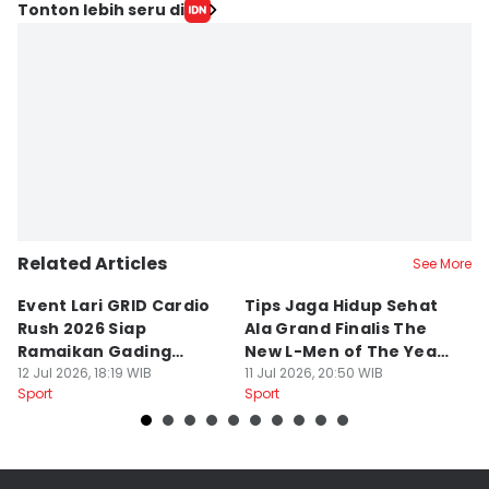
Tonton lebih seru di
Related Articles
See More
Event Lari GRID Cardio
Tips Jaga Hidup Sehat
T
Rush 2026 Siap
Ala Grand Finalis The
M
Ramaikan Gading
New L-Men of The Year
Pi
Serpong
12 Jul 2026, 18:19 WIB
2026
11 Jul 2026, 20:50 WIB
O
14
Sport
Sport
Sp