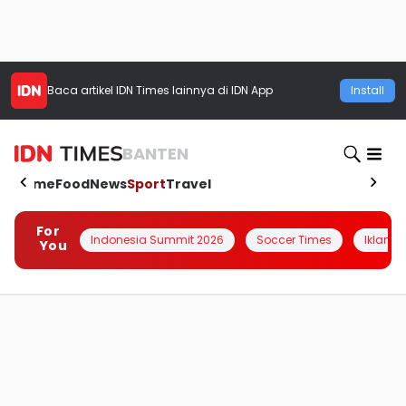
Baca artikel
IDN Times
lainnya di IDN App
Install
BANTEN
Home
Food
News
Sport
Travel
For
Indonesia Summit 2026
Soccer Times
Iklanin 
You