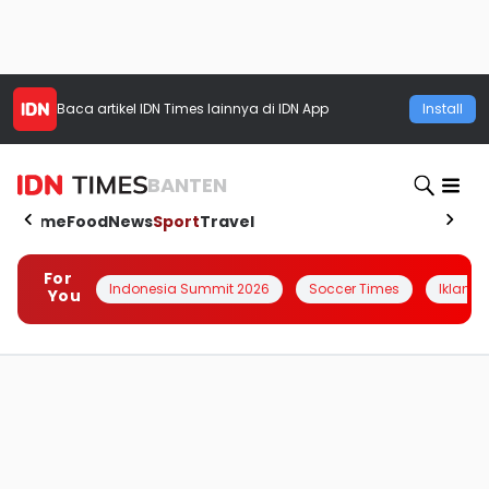
Baca artikel
IDN Times
lainnya di IDN App
Install
BANTEN
Home
Food
News
Sport
Travel
For
Indonesia Summit 2026
Soccer Times
Iklanin 
You