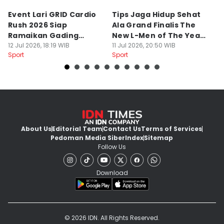
Event Lari GRID Cardio
Tips Jaga Hidup Sehat
T
Rush 2026 Siap
Ala Grand Finalis The
M
Ramaikan Gading
New L-Men of The Year
Pi
Serpong
12 Jul 2026, 18:19 WIB
2026
11 Jul 2026, 20:50 WIB
O
14
Sport
Sport
Sp
About Us
Editorial Team
Contact Us
Terms of Services
Pedoman Media Siber
Index
Sitemap
Follow Us
Download
© 2026 IDN. All Rights Reserved.