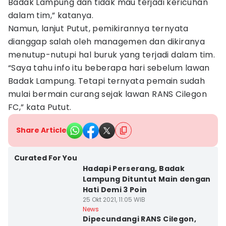
Badak Lampung dan tidak mau terjadi kericuhan
dalam tim,” katanya.
Namun, lanjut Putut, pemikirannya ternyata
dianggap salah oleh managemen dan dikiranya
menutup-nutupi hal buruk yang terjadi dalam tim.
“Saya tahu info itu beberapa hari sebelum lawan
Badak Lampung. Tetapi ternyata pemain sudah
mulai bermain curang sejak lawan RANS Cilegon
FC,” kata Putut.
Share Article
Curated For You
Hadapi Perserang, Badak
Lampung Dituntut Main dengan
Hati Demi 3 Poin
25 Okt 2021, 11:05 WIB
News
Dipecundangi RANS Cilegon,