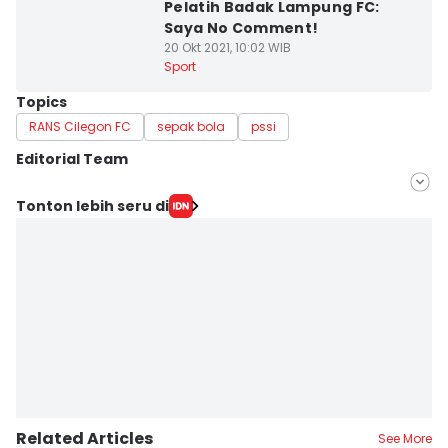
Pelatih Badak Lampung FC:
Saya No Comment!
20 Okt 2021, 10:02 WIB
Sport
Topics
RANS Cilegon FC
sepak bola
pssi
Editorial Team
Editor
Tonton lebih seru di
Khaerul Anwar
Editor
Ita Lismawati F Malau
Related Articles
See More