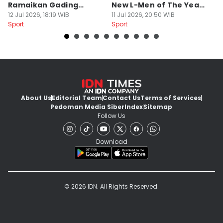
Ramaikan Gading
New L-Men of The Year
Pi
Serpong
12 Jul 2026, 18:19 WIB
2026
11 Jul 2026, 20:50 WIB
O
14
Sport
Sport
Sp
About Us
Editorial Team
Contact Us
Terms of Services
Pedoman Media Siber
Index
Sitemap
Follow Us
Download
© 2026 IDN. All Rights Reserved.