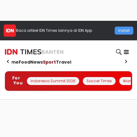
Baca artikel
IDN Times
lainnya di IDN App
Install
BANTEN
Home
Food
News
Sport
Travel
For
Indonesia Summit 2026
Soccer Times
Iklanin 
You