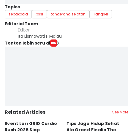
Topics
sepakbola
pssi
tangerang selatan
Tangsel
Editorial Team
Editor
Ita Lismawati F Malau
Tonton lebih seru di
Related Articles
See More
Event Lari GRID Cardio
Tips Jaga Hidup Sehat
T
Rush 2026 Siap
Ala Grand Finalis The
M