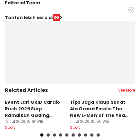
Editorial Team
Editor
Tonton lebih seru di
Muhammad Iqbal
Editor
Ita Lismawati F Malau
Related Articles
See More
Event Lari GRID Cardio
Tips Jaga Hidup Sehat
T
Rush 2026 Siap
Ala Grand Finalis The
M
Ramaikan Gading
New L-Men of The Year
Pi
Serpong
12 Jul 2026, 18:19 WIB
2026
11 Jul 2026, 20:50 WIB
O
14
Sport
Sport
Sp