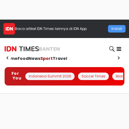
Baca artikel
IDN Times
lainnya di IDN App
Install
BANTEN
Home
Food
News
Sport
Travel
For
Indonesia Summit 2026
Soccer Times
Iklanin 
You