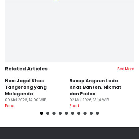
Related Articles
See More
Nasi Jagal Khas
Resep Angeun Lada
R
Tangerang yang
Khas Banten, Nikmat
K
Melegenda
dan Pedas
B
09 Mei 2026, 14:00 WIB
02 Mei 2026, 13:14 WIB
20
Food
Food
Fo