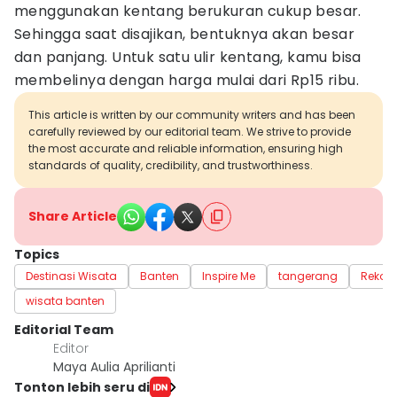
menggunakan kentang berukuran cukup besar.
Sehingga saat disajikan, bentuknya akan besar
dan panjang. Untuk satu ulir kentang, kamu bisa
membelinya dengan harga mulai dari Rp15 ribu.
This article is written by our community writers and has been
carefully reviewed by our editorial team. We strive to provide
the most accurate and reliable information, ensuring high
standards of quality, credibility, and trustworthiness.
Share Article
Topics
Destinasi Wisata
Banten
Inspire Me
tangerang
Rekome
wisata banten
Editorial Team
Editor
Maya Aulia Aprilianti
Tonton lebih seru di