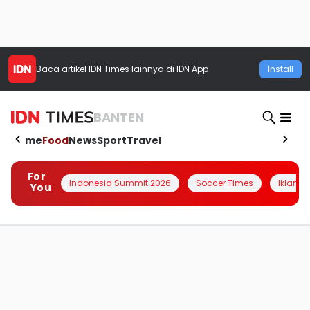
Baca artikel
IDN Times
lainnya di IDN App
Install
BANTEN
Home
Food
News
Sport
Travel
For
Indonesia Summit 2026
Soccer Times
Iklanin 
You