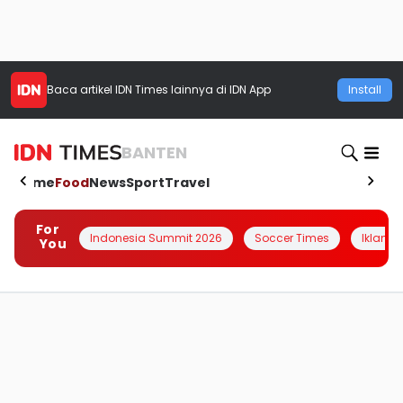
Baca artikel
IDN Times
lainnya di IDN App
Install
BANTEN
Home
Food
News
Sport
Travel
For
Indonesia Summit 2026
Soccer Times
Iklanin 
You