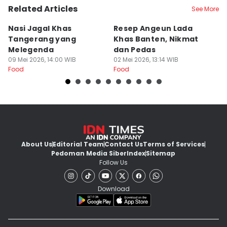
Related Articles
See More
Nasi Jagal Khas
Resep Angeun Lada
R
Tangerang yang
Khas Banten, Nikmat
K
Melegenda
dan Pedas
B
09 Mei 2026, 14:00 WIB
02 Mei 2026, 13:14 WIB
20
Food
Food
Fo
About Us
Editorial Team
Contact Us
Terms of Services
Pedoman Media Siber
Index
Sitemap
Follow Us
Download