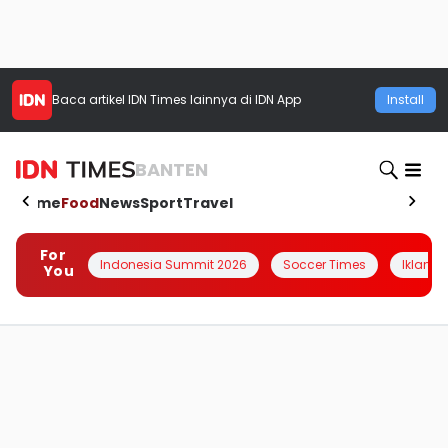
Baca artikel
IDN Times
lainnya di IDN App
Install
BANTEN
Home
Food
News
Sport
Travel
For
Indonesia Summit 2026
Soccer Times
Iklanin 
You