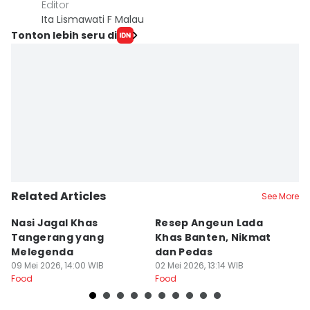
Editor
Ita Lismawati F Malau
Tonton lebih seru di
Related Articles
See More
Nasi Jagal Khas
Resep Angeun Lada
R
Tangerang yang
Khas Banten, Nikmat
K
Melegenda
dan Pedas
B
09 Mei 2026, 14:00 WIB
02 Mei 2026, 13:14 WIB
20
Food
Food
Fo