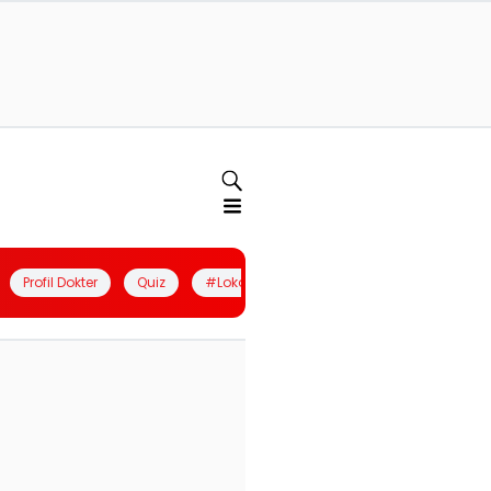
Profil Dokter
Quiz
#LokalBerdaya
Join Community