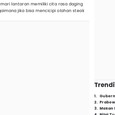
mari lantaran memiliki cita rasa daging
aimana jika bisa mencicipi olahan steak
Trendi
1
.
Gubern
2
.
Prabow
3
.
Makan B
4
.
Nilai T