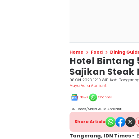
Home
Food
Dining Guid
Hotel Bintang 
Sajikan Steak 
08 Okt 2023, 12:10 WIB
Kab. Tangeran
Maya Aulia Aprilianti
News
Channel
IDN Times/Maya Aulia Aprilianti
Share Article
Tangerang, IDN Times
- B