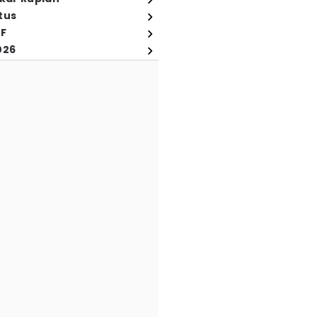
tus
FF
026