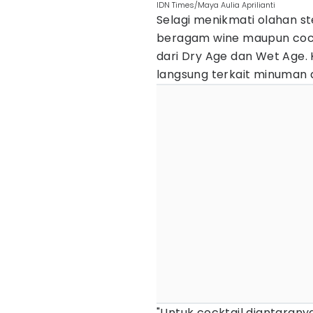
IDN Times/Maya Aulia Aprilianti
Selagi menikmati olahan st
beragam wine maupun cockt
dari Dry Age dan Wet Age.
langsung terkait minuman
"Untuk cocktail diantaran