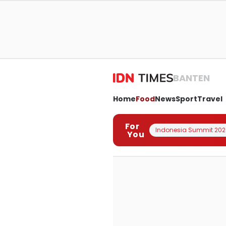
BANTEN
Home
Food
News
Sport
Travel
For
Indonesia Summit 202
You