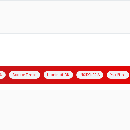
6
Soccer Times
Iklanin di IDN
INSIDENESIA
Yuk Pilih !