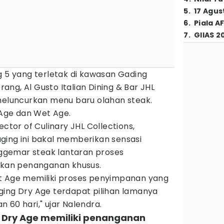
5
.
17 Agus
6
.
Piala A
7
.
GIIAS 2
g 5 yang terletak di kawasan Gading
ng, Al Gusto Italian Dining & Bar JHL
 meluncurkan menu baru olahan steak.
y Age dan Wet Age.
ector of Culinary JHL Collections,
ging ini bakal memberikan sensasi
gemar steak lantaran proses
an penanganan khusus.
t Age memiliki proses penyimpanan yang
ging Dry Age terdapat pilihan lamanya
an 60 hari," ujar Nalendra.
 Dry Age memiliki penanganan