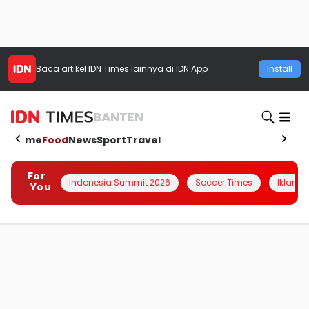
Baca artikel
IDN Times
lainnya di IDN App
Install
BANTEN
Home
Food
News
Sport
Travel
For
Indonesia Summit 2026
Soccer Times
Iklanin 
You