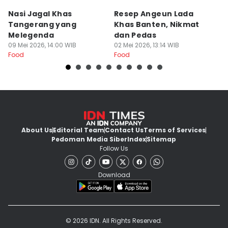
Nasi Jagal Khas
Resep Angeun Lada
R
Tangerang yang
Khas Banten, Nikmat
K
Melegenda
dan Pedas
B
09 Mei 2026, 14:00 WIB
02 Mei 2026, 13:14 WIB
20
Food
Food
Fo
About Us
Editorial Team
Contact Us
Terms of Services
Pedoman Media Siber
Index
Sitemap
Follow Us
Download
© 2026 IDN. All Rights Reserved.