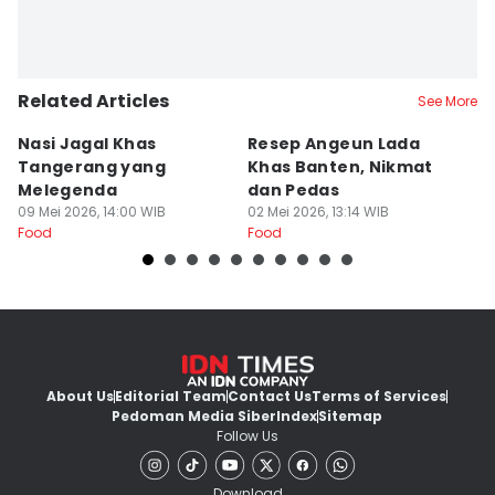
Related Articles
See More
Nasi Jagal Khas
Resep Angeun Lada
R
Tangerang yang
Khas Banten, Nikmat
K
Melegenda
dan Pedas
B
09 Mei 2026, 14:00 WIB
02 Mei 2026, 13:14 WIB
20
Food
Food
Fo
About Us
Editorial Team
Contact Us
Terms of Services
Pedoman Media Siber
Index
Sitemap
Follow Us
Download