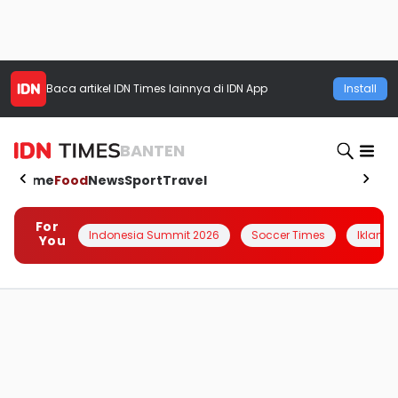
Baca artikel
IDN Times
lainnya di IDN App
Install
BANTEN
Home
Food
News
Sport
Travel
For
Indonesia Summit 2026
Soccer Times
Iklanin 
You