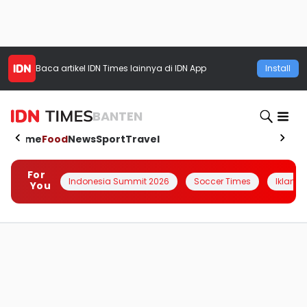
Baca artikel
IDN Times
lainnya di IDN App
Install
BANTEN
Home
Food
News
Sport
Travel
For
Indonesia Summit 2026
Soccer Times
Iklanin 
You