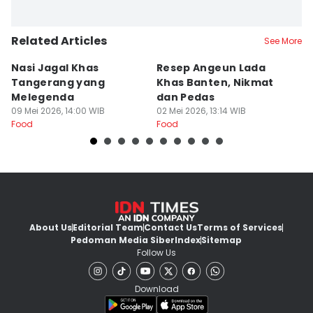
Related Articles
See More
Nasi Jagal Khas
Resep Angeun Lada
R
Tangerang yang
Khas Banten, Nikmat
K
Melegenda
dan Pedas
B
09 Mei 2026, 14:00 WIB
02 Mei 2026, 13:14 WIB
20
Food
Food
Fo
About Us
Editorial Team
Contact Us
Terms of Services
Pedoman Media Siber
Index
Sitemap
Follow Us
Download