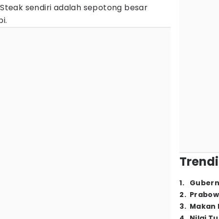
. Steak sendiri adalah sepotong besar
i.
Trendi
1
.
Gubern
2
.
Prabow
3
.
Makan B
4
.
Nilai T