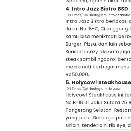
weekend, dijamin akan ma
4. Intro Jazz Bistro BSD
IDN Times/Dok. Instagram Introjazzbistro
Intro Jazz Bistro berlokasi 
Jalan No.18-C, Cilenggang, 
kamu bisa menikmati berba
Burger, Pizza, dan lain seba
Suasana cozy ala cafe ju
steak sambil ngobrol ber
menikmati berbagai menu d
Rp50.000.
5. Holycow! Steakhouse
IDN Times/Dok. Instagram Holycow!
Holycow! Steakhouse ini te
No.B-18 Jl. Jalur Sutera 25
Tangerang Selatan. Restor
yang juara. Berbagai potong
sirloin, tenderloin, rib eye,