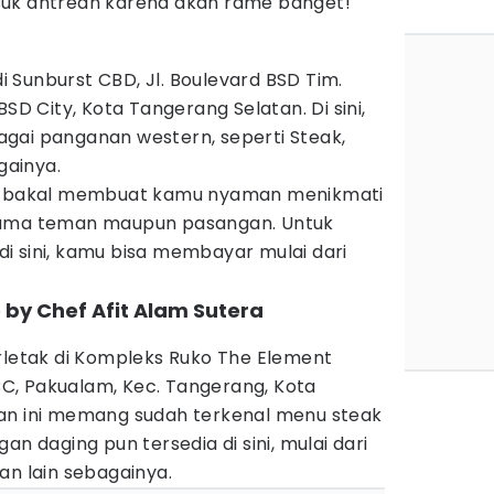
suk antrean karena akan rame banget!
di Sunburst CBD, Jl. Boulevard BSD Tim.
BSD City, Kota Tangerang Selatan. Di sini,
gai panganan western, seperti Steak,
gainya.
ga bakal membuat kamu nyaman menikmati
sama teman maupun pasangan. Untuk
i sini, kamu bisa membayar mulai dari
 by Chef Afit Alam Sutera
rletak di Kompleks Ruko The Element
 BC, Pakualam, Kec. Tangerang, Kota
an ini memang sudah terkenal menu steak
an daging pun tersedia di sini, mulai dari
 dan lain sebagainya.