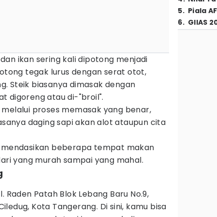
5
.
Piala A
6
.
GIIAS 2
an ikan sering kali dipotong menjadi
potong tegak lurus dengan serat otot,
g. Steik biasanya dimasak dengan
 digoreng atau di-"broil".
 melalui proses memasak yang benar,
iasanya daging sapi akan alot ataupun cita
omendasikan beberapa tempat makan
 dari yang murah sampai yang mahal.
g
l. Raden Patah Blok Lebang Baru No.9,
ledug, Kota Tangerang. Di sini, kamu bisa