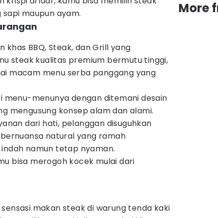
krispi di luar, kamu bisa memilih steak
More 
g sapi maupun ayam.
 Larangan
an khas BBQ, Steak, dan Grill yang
 steak kualitas premium bermutu tinggi,
agai macam menu serba panggang yang
ati menu-menunya dengan ditemani desain
ang mengusung konsep alam dan alami.
nan dari hati, pelanggan disuguhkan
k bernuansa natural yang ramah
ik, indah namun tetap nyaman.
mu bisa merogoh kocek mulai dari
 sensasi makan steak di warung tenda kaki