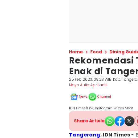
Home
Food
Dining Guid
Rekomendasi 
Enak di Tange
25 Feb 2023, 08:23 WIB
Kab. Tanger
Maya Aulia Aprilianti
News
Channel
IDN Times/Dok. Instagram Barapi Meat
Share Article
Tangerang
, IDN Times
- B