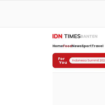
BANTEN
Home
Food
News
Sport
Travel
For
Indonesia Summit 202
You