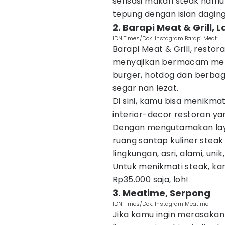
sensasi makan steak namun 
tepung dengan isian dagin
2. Barapi Meat & Grill,
IDN Times/Dok. Instagram Barapi Meat
Barapi Meat & Grill, restor
menyajikan bermacam menu
burger, hotdog dan berb
segar nan lezat.
Di sini, kamu bisa menikm
interior-decor restoran y
Dengan mengutamakan laya
ruang santap kuliner stea
lingkungan, asri, alami, un
Untuk menikmati steak, ka
Rp35.000 saja, loh!
3. Meatime, Serpong
IDN Times/Dok. Instagram Meatime
Jika kamu ingin merasakan