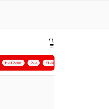
Profil Dokter
Quiz
#LokalBerdaya
Join Community