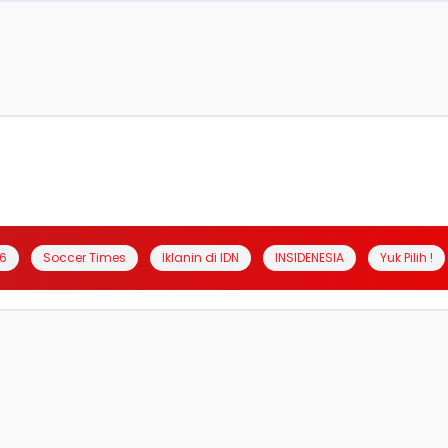
6
Soccer Times
Iklanin di IDN
INSIDENESIA
Yuk Pilih !