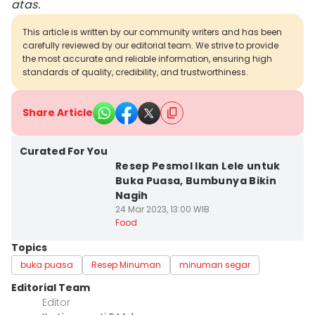
atas.
This article is written by our community writers and has been
carefully reviewed by our editorial team. We strive to provide
the most accurate and reliable information, ensuring high
standards of quality, credibility, and trustworthiness.
Share Article
Curated For You
Resep Pesmol Ikan Lele untuk
Buka Puasa, Bumbunya Bikin
Nagih
24 Mar 2023, 13:00 WIB
Food
Topics
buka puasa
Resep Minuman
minuman segar
Editorial Team
Editor