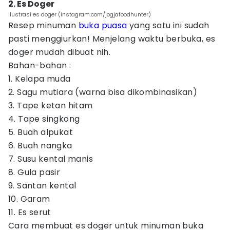
2. Es Doger
Ilustrasi es doger (instagram.com/jogjafoodhunter)
Resep minuman
buka puasa
yang satu ini sudah
pasti menggiurkan! Menjelang waktu berbuka, es
doger mudah dibuat nih.
Bahan-bahan :
1. Kelapa muda
2. Sagu mutiara (warna bisa dikombinasikan)
3. Tape ketan hitam
4. Tape singkong
5. Buah alpukat
6. Buah nangka
7. Susu kental manis
8. Gula pasir
9. Santan kental
10. Garam
11. Es serut
Cara membuat es doger untuk minuman buka