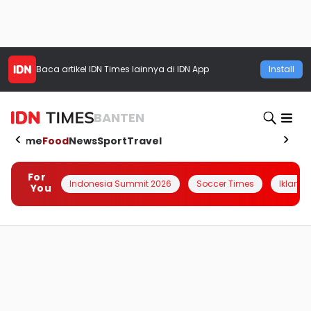
Baca artikel
IDN Times
lainnya di IDN App
Install
BANTEN
Home
Food
News
Sport
Travel
For
Indonesia Summit 2026
Soccer Times
Iklanin 
You