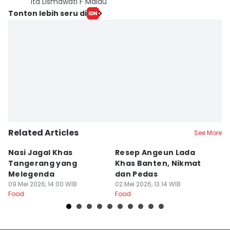
Ita Lismawati F Malau
Tonton lebih seru di
Related Articles
See More
Nasi Jagal Khas
Resep Angeun Lada
R
Tangerang yang
Khas Banten, Nikmat
K
Melegenda
dan Pedas
B
09 Mei 2026, 14:00 WIB
02 Mei 2026, 13:14 WIB
20
Food
Food
Fo