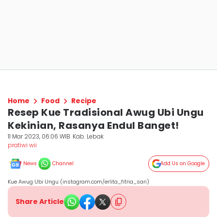
Home
Food
Recipe
Resep Kue Tradisional Awug Ubi Ungu
Kekinian, Rasanya Endul Banget!
11 Mar 2023, 06:06 WIB
Kab. Lebak
pratiwi wii
News
Channel
Add Us on Google
Kue Awug Ubi Ungu (instagram.com/erlita_fitria_sari)
Share Article