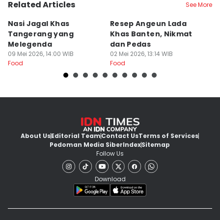
Related Articles
See More
Nasi Jagal Khas
Resep Angeun Lada
R
Tangerang yang
Khas Banten, Nikmat
K
Melegenda
dan Pedas
B
09 Mei 2026, 14:00 WIB
02 Mei 2026, 13:14 WIB
20
Food
Food
Fo
About Us
Editorial Team
Contact Us
Terms of Services
Pedoman Media Siber
Index
Sitemap
Follow Us
Download