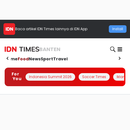
Baca artikel
IDN Times
lainnya di IDN App
Install
BANTEN
Home
Food
News
Sport
Travel
For
Indonesia Summit 2026
Soccer Times
Iklanin 
You